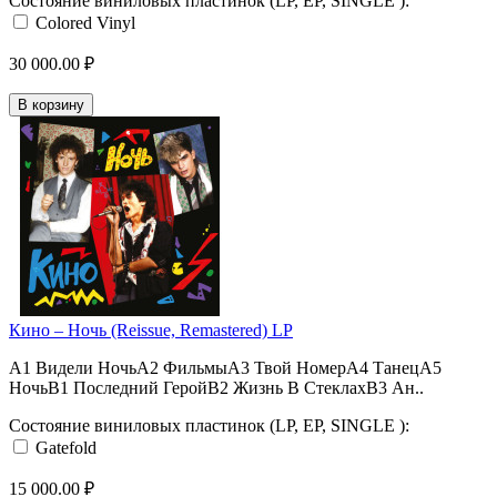
Состояние виниловых пластинок (LP, EP, SINGLE ):
Colored Vinyl
30 000.00 ₽
В корзину
Кино ‎– Ночь (Reissue, Remastered) LP
A1 Видели НочьA2 ФильмыA3 Твой НомерA4 ТанецA5
НочьB1 Последний ГеройB2 Жизнь В СтеклахB3 Ан..
Состояние виниловых пластинок (LP, EP, SINGLE ):
Gatefold
15 000.00 ₽