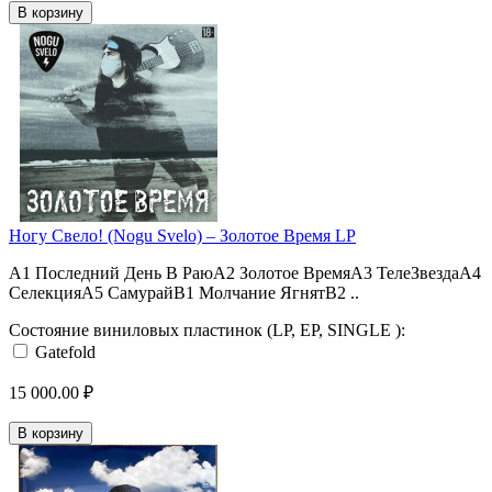
В корзину
Ногу Свело! (Nogu Svelo) – Золотое Время LP
A1 Последний День В РаюA2 Золотое ВремяA3 ТелеЗвездаA4
СелекцияA5 СамурайB1 Молчание ЯгнятB2 ..
Состояние виниловых пластинок (LP, EP, SINGLE ):
Gatefold
15 000.00 ₽
В корзину