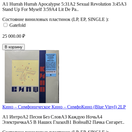
A1 Hurrah Hurrah Apocalypse 5:31A2 Sexual Revolution 3:45A3
Stand Up For Myself 3:59A4 Lit De Pa..
Состояние виниловых пластинок (LP, EP, SINGLE ):
Gatefold
25 000.00 ₽
В корзину
Кино ‎– Симфоническое Кино – СимфоКино (Blue Vinyl) 2LP
A1 ИнтроA2 Песня Без СловA3 Каждую НочьA4
ЭлектричкаA5 В Наших ГлазахB1 ВойнаB2 Пачка Сигарет..