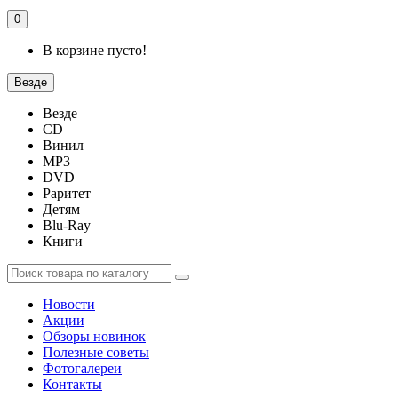
0
В корзине пусто!
Везде
Везде
CD
Винил
MP3
DVD
Раритет
Детям
Blu-Ray
Книги
Новости
Акции
Обзоры новинок
Полезные советы
Фотогалереи
Контакты