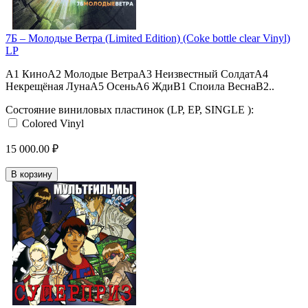
7Б – Молодые Ветра (Limited Edition) (Coke bottle clear Vinyl)
LP
A1 КиноA2 Молодые ВетраA3 Неизвестный СолдатA4
Некрещёная ЛунаA5 ОсеньA6 ЖдиB1 Споила ВеснаB2..
Состояние виниловых пластинок (LP, EP, SINGLE ):
Colored Vinyl
15 000.00 ₽
В корзину