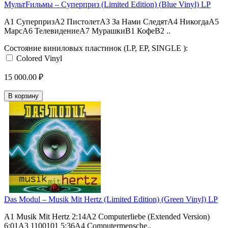
МультFильмы – Суперприз (Limited Edition) (Blue Vinyl) LP
A1 СуперпризA2 ПистолетA3 За Нами СледятA4 НикогдаA5
МарсA6 ТелевидениеA7 МурашкиB1 КофеB2 ..
Состояние виниловых пластинок (LP, EP, SINGLE ):
Colored Vinyl
15 000.00 ₽
В корзину
Das Modul – Musik Mit Hertz (Limited Edition) (Green Vinyl) LP
A1 Musik Mit Hertz 2:14A2 Computerliebe (Extended Version)
6:01A3 1100101 5:36A4 Computermensche..