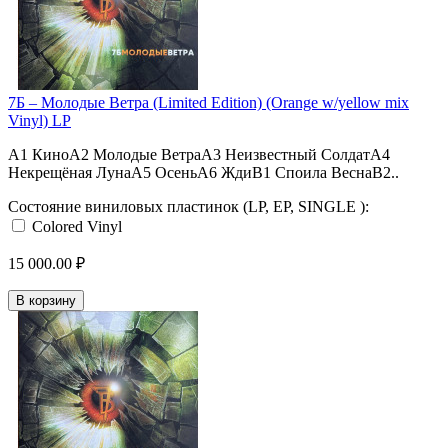
7Б – Молодые Ветра (Limited Edition) (Orange w/yellow mix
Vinyl) LP
A1 КиноA2 Молодые ВетраA3 Неизвестный СолдатA4
Некрещёная ЛунаA5 ОсеньA6 ЖдиB1 Споила ВеснаB2..
Состояние виниловых пластинок (LP, EP, SINGLE ):
Colored Vinyl
15 000.00 ₽
В корзину