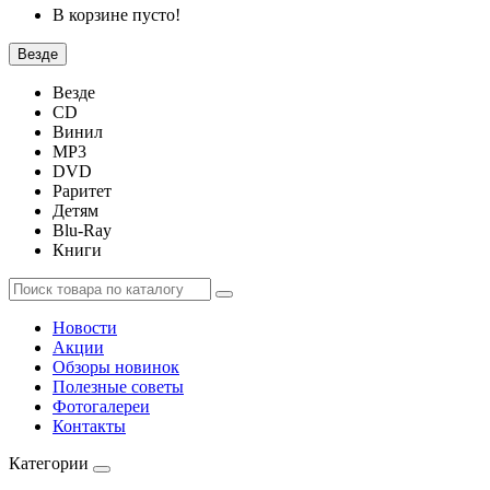
В корзине пусто!
Везде
Везде
CD
Винил
MP3
DVD
Раритет
Детям
Blu-Ray
Книги
Новости
Акции
Обзоры новинок
Полезные советы
Фотогалереи
Контакты
Категории