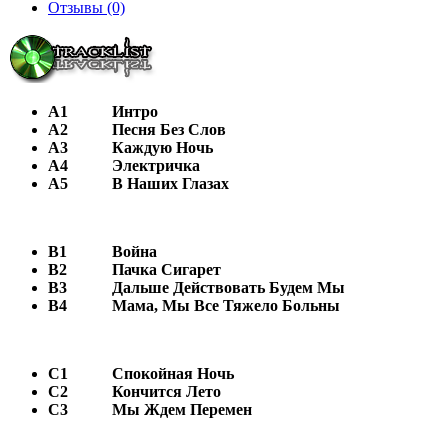
Отзывы (0)
A1
Интро
A2
Песня Без Слов
A3
Каждую Ночь
A4
Электричка
A5
В Наших Глазах
B1
Война
B2
Пачка Сигарет
B3
Дальше Действовать Будем Мы
B4
Мама, Мы Все Тяжело Больны
C1
Спокойная Ночь
C2
Кончится Лето
C3
Мы Ждем Перемен