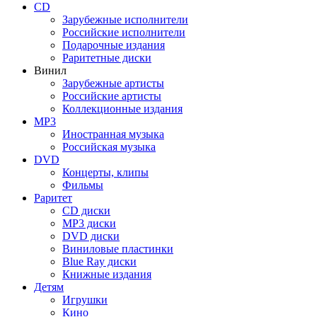
CD
Зарубежные исполнители
Российские исполнители
Подарочные издания
Раритетные диски
Винил
Зарубежные артисты
Российские артисты
Коллекционные издания
MP3
Иностранная музыка
Российская музыка
DVD
Концерты, клипы
Фильмы
Раритет
CD диски
MP3 диски
DVD диски
Виниловые пластинки
Blue Ray диски
Книжные издания
Детям
Игрушки
Кино