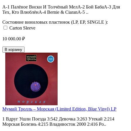
A-1 Палёное Виски И Толчёный МелA-2 Бой БабаA-3 Для
Тех, Кто ВлюблёнA-4 Bernie & CiaranA-5 ..
Состояние виниловых пластинок (LP, EP, SINGLE ):
Carton Sleeve
10 000.00 ₽
В корзину
Мумий Тролль ‎– Морская (Limited Edition, Blue Vinyl) LP
1 Вдруг Ушли Поезда 3:542 Девочка 3:263 Утекай 2:214
Морская Болезнь 4:215 Владивосток 2000 2:416 Ро..