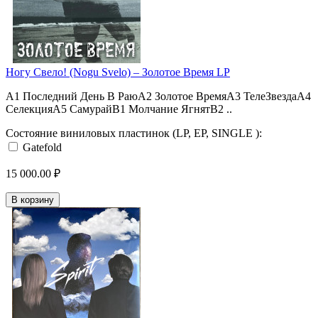
Ногу Свело! (Nogu Svelo) – Золотое Время LP
A1 Последний День В РаюA2 Золотое ВремяA3 ТелеЗвездаA4
СелекцияA5 СамурайB1 Молчание ЯгнятB2 ..
Состояние виниловых пластинок (LP, EP, SINGLE ):
Gatefold
15 000.00 ₽
В корзину