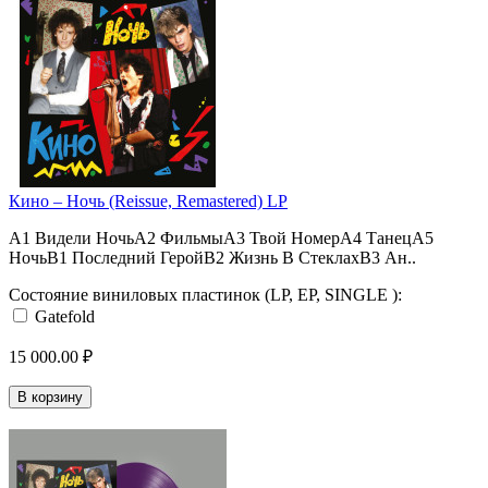
Кино ‎– Ночь (Reissue, Remastered) LP
A1 Видели НочьA2 ФильмыA3 Твой НомерA4 ТанецA5
НочьB1 Последний ГеройB2 Жизнь В СтеклахB3 Ан..
Состояние виниловых пластинок (LP, EP, SINGLE ):
Gatefold
15 000.00 ₽
В корзину