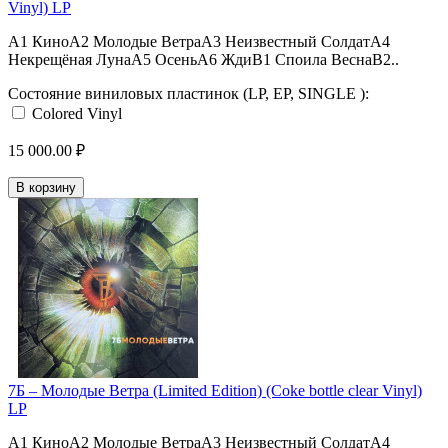
Vinyl) LP
A1 КиноA2 Молодые ВетраA3 Неизвестный СолдатA4
Некрещёная ЛунаA5 ОсеньA6 ЖдиB1 Споила ВеснаB2..
Состояние виниловых пластинок (LP, EP, SINGLE ):
Colored Vinyl
15 000.00 ₽
В корзину
7Б – Молодые Ветра (Limited Edition) (Coke bottle clear Vinyl)
LP
A1 КиноA2 Молодые ВетраA3 Неизвестный СолдатA4