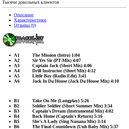
Тысячи довольных клиентов
Описание
Характеристики
Отзывы (0)
A1
The Mission (Intro) 1:04
A2
Sir Yes Sir (PT-Mix) 4:07
A3
Captain Jack (Short Mix) 4:06
A4
Drill Instructor (Short Mix) 4:12
A5
Little Boy (Radio Edit) 3:41
A6
Jack In Da House (Jack Da House Mix) 4:10
B1
Take On Me (Longplay) 5:26
B2
Soldier Soldier (Short Summer Mix) 3:34
B3
Captain's Dream (Instrumental Mix) 4:02
B4
Back Home (Captain's Return) 5:16
B5
She's A Lady (Sing Nanana Mix) 3:14
B6
The Final Countdown (Uuh Baby Mix) 5:37