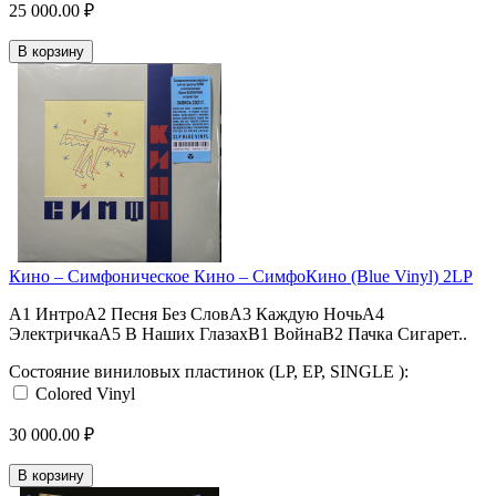
25 000.00 ₽
В корзину
Кино ‎– Симфоническое Кино – СимфоКино (Blue Vinyl) 2LP
A1 ИнтроA2 Песня Без СловA3 Каждую НочьA4
ЭлектричкаA5 В Наших ГлазахB1 ВойнаB2 Пачка Сигарет..
Состояние виниловых пластинок (LP, EP, SINGLE ):
Colored Vinyl
30 000.00 ₽
В корзину