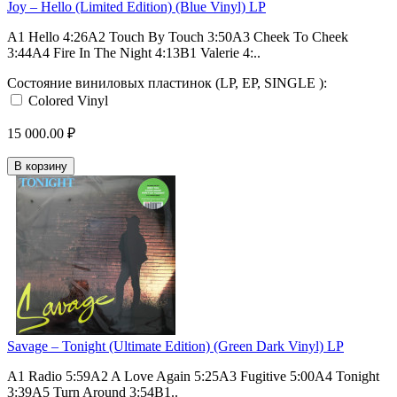
Joy – Hello (Limited Edition) (Blue Vinyl) LP
A1 Hello 4:26A2 Touch By Touch 3:50A3 Cheek To Cheek
3:44A4 Fire In The Night 4:13B1 Valerie 4:..
Состояние виниловых пластинок (LP, EP, SINGLE ):
Colored Vinyl
15 000.00 ₽
В корзину
Savage – Tonight (Ultimate Edition) (Green Dark Vinyl) LP
A1 Radio 5:59A2 A Love Again 5:25A3 Fugitive 5:00A4 Tonight
3:39A5 Turn Around 3:54B1..