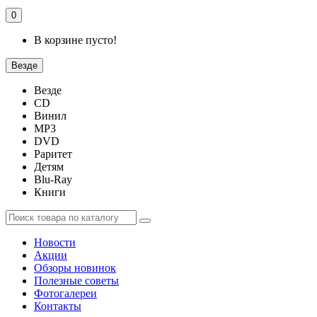
0
В корзине пусто!
Везде
Везде
CD
Винил
MP3
DVD
Раритет
Детям
Blu-Ray
Книги
Новости
Акции
Обзоры новинок
Полезные советы
Фотогалереи
Контакты