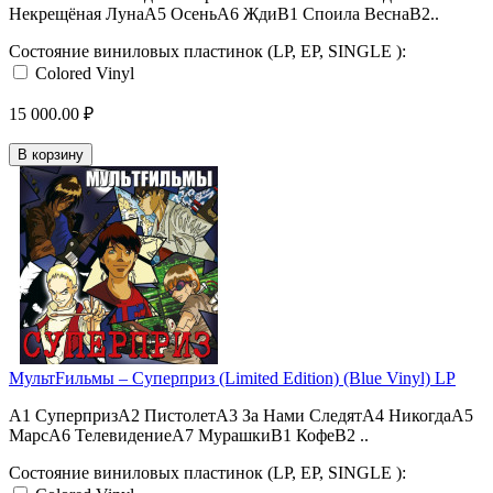
Некрещёная ЛунаA5 ОсеньA6 ЖдиB1 Споила ВеснаB2..
Состояние виниловых пластинок (LP, EP, SINGLE ):
Colored Vinyl
15 000.00 ₽
В корзину
МультFильмы – Суперприз (Limited Edition) (Blue Vinyl) LP
A1 СуперпризA2 ПистолетA3 За Нами СледятA4 НикогдаA5
МарсA6 ТелевидениеA7 МурашкиB1 КофеB2 ..
Состояние виниловых пластинок (LP, EP, SINGLE ):