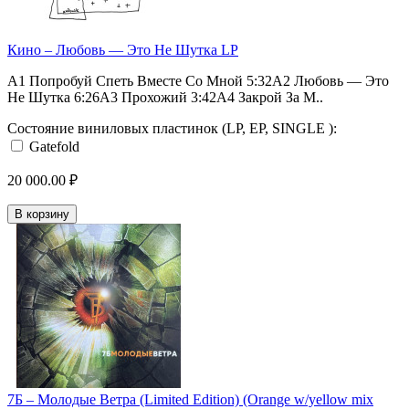
Кино – Любовь — Это Не Шутка LP
A1 Попробуй Спеть Вместе Со Мной 5:32A2 Любовь — Это
Не Шутка 6:26A3 Прохожий 3:42A4 Закрой За М..
Состояние виниловых пластинок (LP, EP, SINGLE ):
Gatefold
20 000.00 ₽
В корзину
7Б – Молодые Ветра (Limited Edition) (Orange w/yellow mix