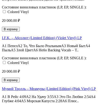
Состояние виниловых пластинок (LP, EP, SINGLE ):
Colored Vinyl
20 000.00 ₽
В корзину
I.F.K. – Абсолют (Limited Edition) (Violet Vinyl) LP
A1 ПепелA2 То, Что Было РеальнымA3 Новый БытA4
ПыльA5 Злой ЦветA6 Небо Backing Vocals – Т..
Состояние виниловых пластинок (LP, EP, SINGLE ):
Colored Vinyl
20 000.00 ₽
В корзину
Мумий Тролль – Меамуры (Limited Edition) (Pink Vinyl) LP
A1 В Рейс 4:09A2 На Удачу 3:55A3 Это По Любви 2:54A4
Глубже 4:04A5 Морская Капуста 2:28A6 Плюс..