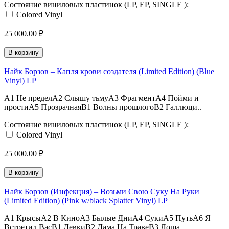
Состояние виниловых пластинок (LP, EP, SINGLE ):
Colored Vinyl
25 000.00 ₽
В корзину
Найк Борзов – Капля крови создателя (Limited Edition) (Blue
Vinyl) LP
A1 Не пределA2 Слышу тьмуA3 ФрагментA4 Пойми и
простиA5 ПрозрачнаяB1 Волны прошлогоB2 Галлюци..
Состояние виниловых пластинок (LP, EP, SINGLE ):
Colored Vinyl
25 000.00 ₽
В корзину
Найк Борзов (Инфекция) – Возьми Свою Суку На Руки
(Limited Edition) (Pink w/black Splatter Vinyl) LP
A1 КрысыA2 В КиноA3 Былые ДниA4 СукиA5 ПутьA6 Я
Встретил ВасB1 ДевкиB2 Дама На ТравеB3 Лоша..