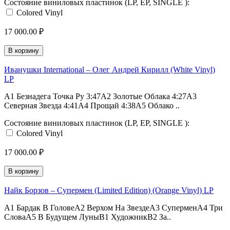
Состояние виниловых пластинок (LP, EP, SINGLE ):
Colored Vinyl
17 000.00 ₽
В корзину
Иванушки International – Олег Андрей Кирилл (White Vinyl)
LP
A1 Безнадега Точка Ру 3:47A2 Золотые Облака 4:27A3
Северная Звезда 4:41A4 Прощай 4:38A5 Облако ..
Состояние виниловых пластинок (LP, EP, SINGLE ):
Colored Vinyl
17 000.00 ₽
В корзину
Найк Борзов – Супермен (Limited Edition) (Orange Vinyl) LP
A1 Бардак В ГоловеA2 Верхом На ЗвездеA3 СуперменA4 Три
СловаA5 В Будущем ЛуныB1 ХудожникB2 За..