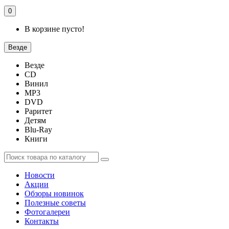
0
В корзине пусто!
Везде
Везде
CD
Винил
MP3
DVD
Раритет
Детям
Blu-Ray
Книги
Новости
Акции
Обзоры новинок
Полезные советы
Фотогалереи
Контакты