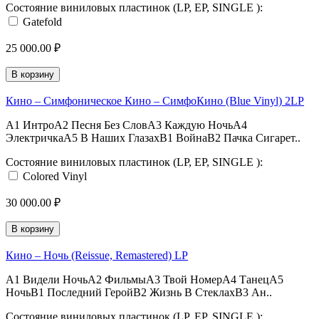
Состояние виниловых пластинок (LP, EP, SINGLE ):
Gatefold
25 000.00 ₽
В корзину
Кино ‎– Симфоническое Кино – СимфоКино (Blue Vinyl) 2LP
A1 ИнтроA2 Песня Без СловA3 Каждую НочьA4
ЭлектричкаA5 В Наших ГлазахB1 ВойнаB2 Пачка Сигарет..
Состояние виниловых пластинок (LP, EP, SINGLE ):
Colored Vinyl
30 000.00 ₽
В корзину
Кино ‎– Ночь (Reissue, Remastered) LP
A1 Видели НочьA2 ФильмыA3 Твой НомерA4 ТанецA5
НочьB1 Последний ГеройB2 Жизнь В СтеклахB3 Ан..
Состояние виниловых пластинок (LP, EP, SINGLE ):