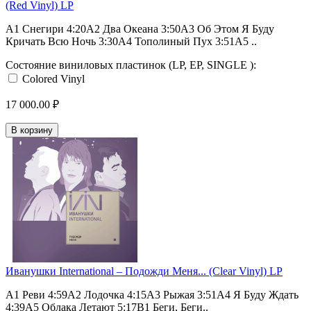
(Red Vinyl) LP
A1 Снегири 4:20A2 Два Океана 3:50A3 Об Этом Я Буду
Кричать Всю Ночь 3:30A4 Тополиный Пух 3:51A5 ..
Состояние виниловых пластинок (LP, EP, SINGLE ):
Colored Vinyl
17 000.00 ₽
В корзину
Иванушки International – Подожди Меня... (Clear Vinyl) LP
A1 Реви 4:59A2 Лодочка 4:15A3 Рыжая 3:51A4 Я Буду Ждать
4:39A5 Облака Летают 5:17B1 Беги, Беги..