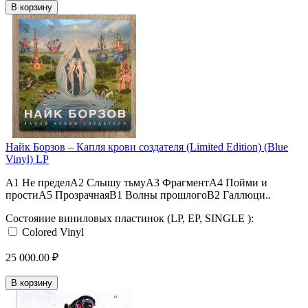
В корзину
Найк Борзов – Капля крови создателя (Limited Edition) (Blue
Vinyl) LP
A1 Не пределA2 Слышу тьмуA3 ФрагментA4 Пойми и
простиA5 ПрозрачнаяB1 Волны прошлогоB2 Галлюци..
Состояние виниловых пластинок (LP, EP, SINGLE ):
Colored Vinyl
25 000.00 ₽
В корзину