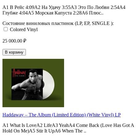
A1 В Рейс 4:09A2 На Удачу 3:55A3 Это По Любви 2:54A4
Глубже 4:04A5 Морская Капуста 2:28A6 Плюс..
Состояние виниловых пластинок (LP, EP, SINGLE ):
Colored Vinyl
25 000.00 ₽
В корзину
Haddaway – The Album (Limited Edition) (White Vinyl) LP
A1 What Is LoveA2 LifeA3 YeahA4 Come Back (Love Has Got A
Hold On Me)A5 Stir It UpA6 When The ..