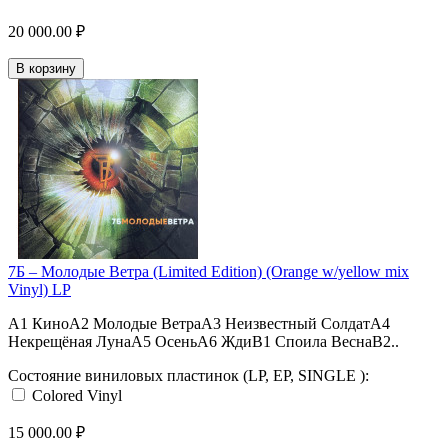
20 000.00 ₽
В корзину
7Б – Молодые Ветра (Limited Edition) (Orange w/yellow mix
Vinyl) LP
A1 КиноA2 Молодые ВетраA3 Неизвестный СолдатA4
Некрещёная ЛунаA5 ОсеньA6 ЖдиB1 Споила ВеснаB2..
Состояние виниловых пластинок (LP, EP, SINGLE ):
Colored Vinyl
15 000.00 ₽