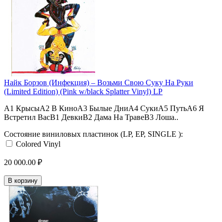
Найк Борзов (Инфекция) – Возьми Свою Суку На Руки
(Limited Edition) (Pink w/black Splatter Vinyl) LP
A1 КрысыA2 В КиноA3 Былые ДниA4 СукиA5 ПутьA6 Я
Встретил ВасB1 ДевкиB2 Дама На ТравеB3 Лоша..
Состояние виниловых пластинок (LP, EP, SINGLE ):
Colored Vinyl
20 000.00 ₽
В корзину