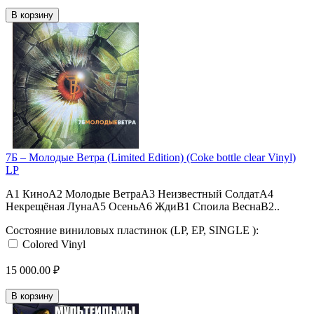
В корзину
7Б – Молодые Ветра (Limited Edition) (Coke bottle clear Vinyl)
LP
A1 КиноA2 Молодые ВетраA3 Неизвестный СолдатA4
Некрещёная ЛунаA5 ОсеньA6 ЖдиB1 Споила ВеснаB2..
Состояние виниловых пластинок (LP, EP, SINGLE ):
Colored Vinyl
15 000.00 ₽
В корзину