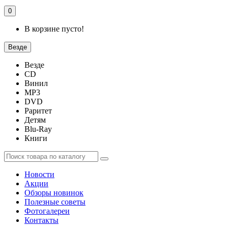
0
В корзине пусто!
Везде
Везде
CD
Винил
MP3
DVD
Раритет
Детям
Blu-Ray
Книги
Новости
Акции
Обзоры новинок
Полезные советы
Фотогалереи
Контакты