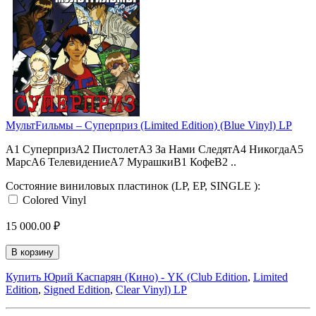
МультFильмы – Суперприз (Limited Edition) (Blue Vinyl) LP
A1 СуперпризA2 ПистолетA3 За Нами СледятA4 НикогдаA5
МарсA6 ТелевидениеA7 МурашкиB1 КофеB2 ..
Состояние виниловых пластинок (LP, EP, SINGLE ):
Colored Vinyl
15 000.00 ₽
В корзину
Купить Юрий Каспарян (Кино) - YK (Club Edition
,
Limited
Edition
,
Signed Edition
,
Clear Vinyl) LP