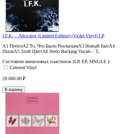
I.F.K. – Абсолют (Limited Edition) (Violet Vinyl) LP
A1 ПепелA2 То, Что Было РеальнымA3 Новый БытA4
ПыльA5 Злой ЦветA6 Небо Backing Vocals – Т..
Состояние виниловых пластинок (LP, EP, SINGLE ):
Colored Vinyl
20 000.00 ₽
В корзину