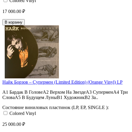
Colored Vinyl
17 000.00 ₽
В корзину
Найк Борзов – Супермен (Limited Edition) (Orange Vinyl) LP
A1 Бардак В ГоловеA2 Верхом На ЗвездеA3 СуперменA4 Три
СловаA5 В Будущем ЛуныB1 ХудожникB2 За..
Состояние виниловых пластинок (LP, EP, SINGLE ):
Colored Vinyl
25 000.00 ₽