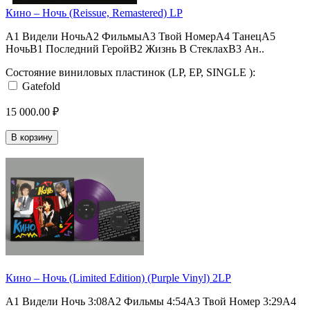
Кино ‎– Ночь (Reissue, Remastered) LP
A1 Видели НочьA2 ФильмыA3 Твой НомерA4 ТанецA5
НочьB1 Последний ГеройB2 Жизнь В СтеклахB3 Ан..
Состояние виниловых пластинок (LP, EP, SINGLE ):
Gatefold
15 000.00 ₽
В корзину
Кино ‎– Ночь (Limited Edition) (Purple Vinyl) 2LP
A1 Видели Ночь 3:08A2 Фильмы 4:54A3 Твой Номер 3:29A4