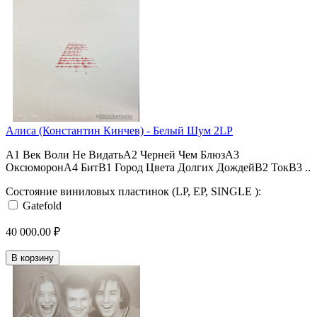
Алиса (Константин Кинчев) - Белый Шум 2LP
A1 Век Воли Не ВидатьA2 Черней Чем БлюзA3
ОксюморонA4 БитB1 Город Цвета Долгих ДождейB2 ТокB3 ..
Состояние виниловых пластинок (LP, EP, SINGLE ):
Gatefold
40 000.00 ₽
В корзину