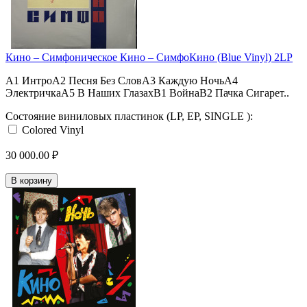
Кино ‎– Симфоническое Кино – СимфоКино (Blue Vinyl) 2LP
A1 ИнтроA2 Песня Без СловA3 Каждую НочьA4
ЭлектричкаA5 В Наших ГлазахB1 ВойнаB2 Пачка Сигарет..
Состояние виниловых пластинок (LP, EP, SINGLE ):
Colored Vinyl
30 000.00 ₽
В корзину