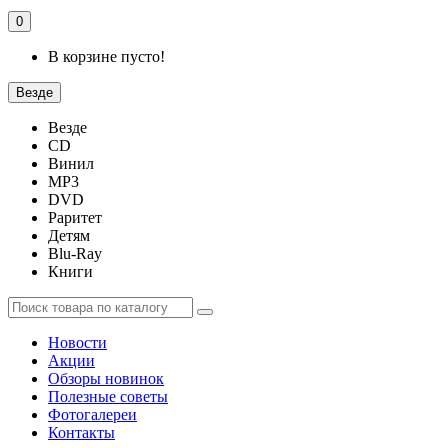
0
В корзине пусто!
Везде
Везде
CD
Винил
MP3
DVD
Раритет
Детям
Blu-Ray
Книги
Новости
Акции
Обзоры новинок
Полезные советы
Фотогалереи
Контакты