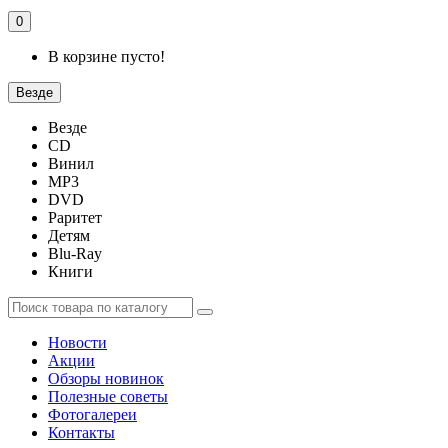
0
В корзине пусто!
Везде
Везде
CD
Винил
MP3
DVD
Раритет
Детям
Blu-Ray
Книги
Новости
Акции
Обзоры новинок
Полезные советы
Фотогалереи
Контакты