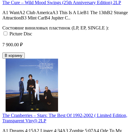
The Cure – Wild Mood Swings (25th Anniversary Edition) 2LP
A1 WantA2 Club AmericaA3 This Is A LieB1 The 13thB2 Strange
AttractionB3 Mint CarB4 Jupiter C..
Состояние виниловых пластинок (LP, EP, SINGLE ):
Picture Disc
7 900.00 ₽
В корзину
The Cranberries – Stars: The Best Of 1992-2002 ( Limited Edition,
Transparent Vinyl) 2LP
A1 Dreams 4:15A2 Linger 4:34A3 Zombie 5:07A4 Ode To My