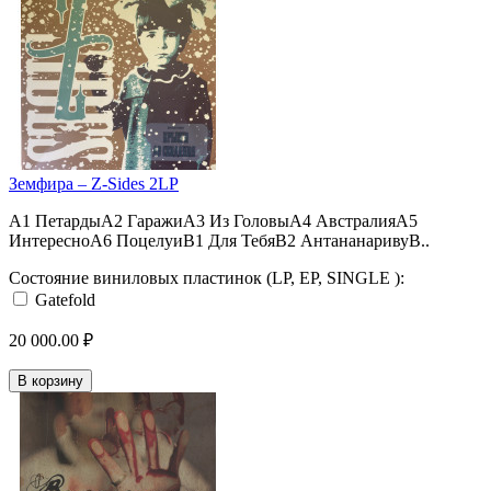
Земфира – Z-Sides 2LP
A1 ПетардыA2 ГаражиA3 Из ГоловыA4 АвстралияA5
ИнтересноA6 ПоцелуиB1 Для ТебяB2 АнтананаривуB..
Состояние виниловых пластинок (LP, EP, SINGLE ):
Gatefold
20 000.00 ₽
В корзину