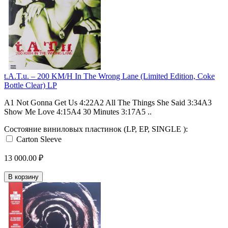
t.A.T.u. – 200 KM/H In The Wrong Lane (Limited Edition, Coke
Bottle Clear) LP
A1 Not Gonna Get Us 4:22A2 All The Things She Said 3:34A3
Show Me Love 4:15A4 30 Minutes 3:17A5 ..
Состояние виниловых пластинок (LP, EP, SINGLE ):
Carton Sleeve
13 000.00 ₽
В корзину