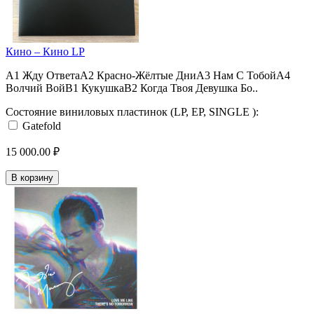
Кино – Кино LP
A1 Жду ОтветаA2 Красно-Жёлтые ДниA3 Нам С ТобойA4
Волчий ВойB1 КукушкаB2 Когда Твоя Девушка Бо..
Состояние виниловых пластинок (LP, EP, SINGLE ):
Gatefold
15 000.00 ₽
В корзину