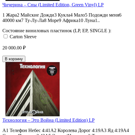
Чичерина – Сны (Limited Edition, Green Vinyl) LP
1 Жара2 Майские Дожди3 Кукла4 Мало5 Подожди меня6
40000 км7 Ту-Лу-Ла8 Море9 Африка10 Луна1..
Состояние виниловых пластинок (LP, EP, SINGLE ):
Carton Sleeve
20 000.00 ₽
В корзину
Технология – Это Война (Limited Edition) LP
A1 Телефон Небес 4:41A2 Королева Дорог 4:19A3 Яд 4:19A4