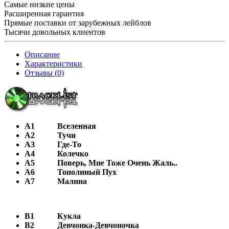
Самые низкие цены
Расширенная гарантия
Прямые поставки от зарубежных лейблов
Тысячи довольных клиентов
Описание
Характеристики
Отзывы (0)
A1
Вселенная
А2
Тучи
А3
Где-То
А4
Колечко
А5
Поверь, Мне Тоже Очень Жаль..
А6
Тополиный Пух
А7
Малина
В1
Кукла
В2
Девчонка-Девчоночка