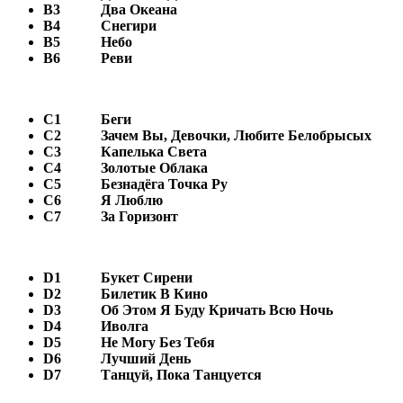
В3
Два Океана
В4
Снегири
В5
Небо
В6
Реви
С1
Беги
С2
Зачем Вы, Девочки, Любите Белобрысых
С3
Капелька Света
С4
Золотые Облака
С5
Безнадёга Точка Ру
С6
Я Люблю
С7
За Горизонт
D1
Букет Сирени
D2
Билетик В Кино
D3
Об Этом Я Буду Кричать Всю Ночь
D4
Иволга
D5
Не Могу Без Тебя
D6
Лучший День
D7
Танцуй, Пока Танцуется