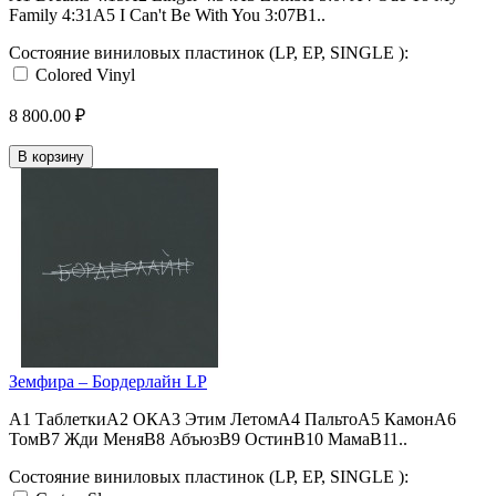
Family 4:31A5 I Can't Be With You 3:07B1..
Состояние виниловых пластинок (LP, EP, SINGLE ):
Colored Vinyl
8 800.00 ₽
В корзину
Земфира – Бордерлайн LP
A1 ТаблеткиA2 ОКA3 Этим ЛетомA4 ПальтоA5 КамонA6
ТомB7 Жди МеняB8 АбъюзB9 ОстинB10 МамаB11..
Состояние виниловых пластинок (LP, EP, SINGLE ):