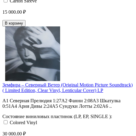
Carton Sleeve
15 000.00 ₽
В корзину
Земфира – Северный Ветер (Original Motion Picture Soundtrack)
( Limited Edition, Clear Vinyl, Lenticular Cover) LP
A1 Северная Прелюдия 1:27A2 Фанни 2:08A3 Шкатулка
0:51A4 Ария Дивы 2:24A5 Сундуки Лотты 2:02A6 ..
Состояние виниловых пластинок (LP, EP, SINGLE ):
Colored Vinyl
30 000.00 ₽