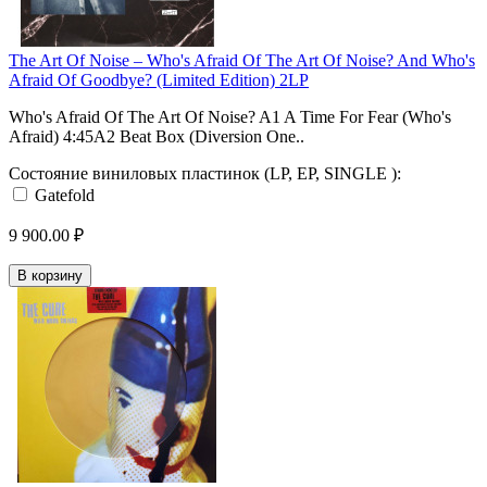
The Art Of Noise – Who's Afraid Of The Art Of Noise? And Who's
Afraid Of Goodbye? (Limited Edition) 2LP
Who's Afraid Of The Art Of Noise? A1 A Time For Fear (Who's
Afraid) 4:45A2 Beat Box (Diversion One..
Состояние виниловых пластинок (LP, EP, SINGLE ):
Gatefold
9 900.00 ₽
В корзину