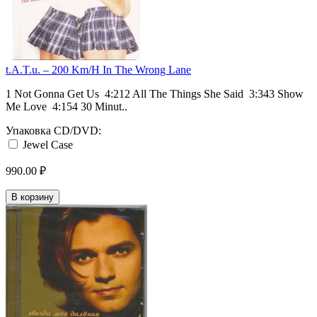
t.A.T.u. ‎– 200 Km/H In The Wrong Lane
1 Not Gonna Get Us 4:212 All The Things She Said 3:343 Show
Me Love 4:154 30 Minut..
Упаковка CD/DVD:
Jewel Case
990.00 ₽
В корзину