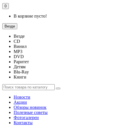
0
В корзине пусто!
Везде
Везде
CD
Винил
MP3
DVD
Раритет
Детям
Blu-Ray
Книги
Новости
Акции
Обзоры новинок
Полезные советы
Фотогалереи
Контакты