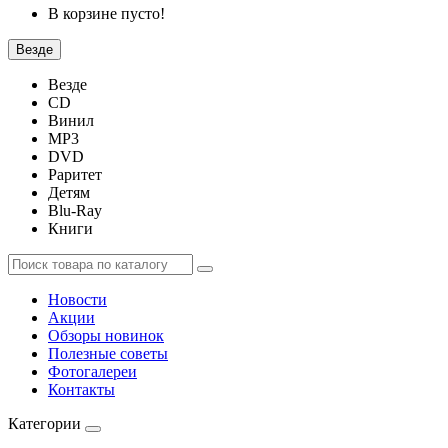
В корзине пусто!
Везде
Везде
CD
Винил
MP3
DVD
Раритет
Детям
Blu-Ray
Книги
Новости
Акции
Обзоры новинок
Полезные советы
Фотогалереи
Контакты
Категории