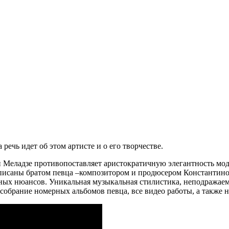
 речь идет об этом артисте и о его творчестве.
ий Меладзе противопоставляет аристократичную элегантность м
аписаны братом певца –композитором и продюсером Константин
ых нюансов. Уникальная музыкальная стилистика, неподражаемая
собрание номерных альбомов певца, все видео работы, а также 