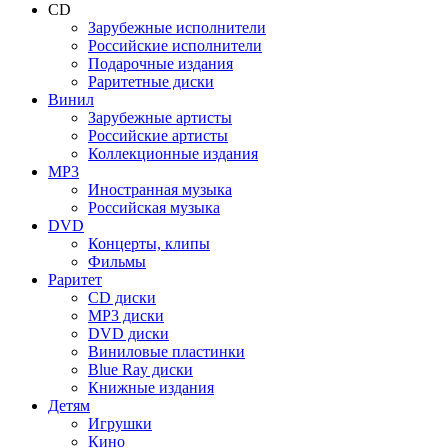
CD
Зарубежные исполнители
Российские исполнители
Подарочные издания
Раритетные диски
Винил
Зарубежные артисты
Российские артисты
Коллекционные издания
MP3
Иностранная музыка
Российская музыка
DVD
Концерты, клипы
Фильмы
Раритет
CD диски
MP3 диски
DVD диски
Виниловые пластинки
Blue Ray диски
Книжные издания
Детям
Игрушки
Кино