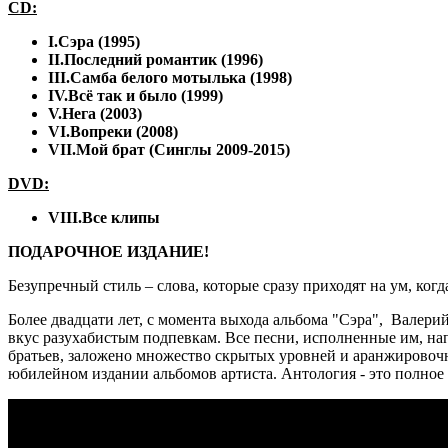
CD:
I.Сэра (1995)
II.Последний романтик (1996)
III.Самба белого мотылька (1998)
IV.Всё так и было (1999)
V.Нега (2003)
VI.Вопреки (2008)
VII.Мой брат (Синглы 2009-2015)
DVD:
VIII.Все клипы
ПОДАРОЧНОЕ ИЗДАНИЕ!
Безупречный стиль – слова, которые сразу приходят на ум, когда
Более двадцати лет, с момента выхода альбома "Сэра", Валер
вкус разухабистым подпевкам. Все песни, исполненные им, н
братьев, заложено множество скрытых уровней и аранжировочн
юбилейном издании альбомов артиста. Антология - это полное 