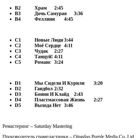
B2
Храм
2:45
B3
Дочь Самурая
3:36
B4
Феллини
4:45
С1
Новые Люди
3:44
С2
Моё Сердце
4:11
С3
Чудак
2:27
С4
Танцуй!
4:11
С5
Романс
3:24
D1
Мы Сидели И Курили
3:20
D2
Гандбол
2:32
D3
Бонни И Клайд
2:43
D4
Пластмассовая Жизнь
2:27
D5
Выхода Нет
3:46
Ремастеринг – Saturday Mastering
Производитель грампластинки – Qingdao Purple Media Co.,Ltd