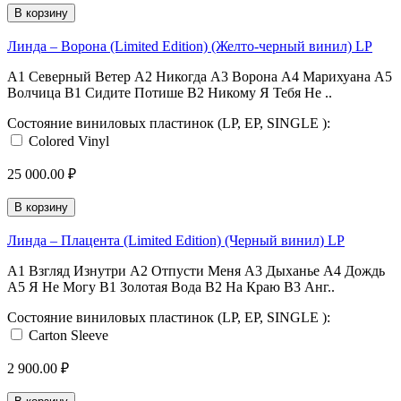
В корзину
Линда ‎– Ворона (Limited Edition) (Желто-черный винил) LP
A1 Северный Ветер A2 Никогда A3 Ворона A4 Марихуана A5
Волчица B1 Сидите Потише B2 Никому Я Тебя Не ..
Состояние виниловых пластинок (LP, EP, SINGLE ):
Colored Vinyl
25 000.00 ₽
В корзину
Линда ‎– Плацента (Limited Edition) (Черный винил) LP
A1 Взгляд Изнутри A2 Отпусти Меня A3 Дыханье A4 Дождь
A5 Я Не Могу B1 Золотая Вода B2 На Краю B3 Анг..
Состояние виниловых пластинок (LP, EP, SINGLE ):
Carton Sleeve
2 900.00 ₽