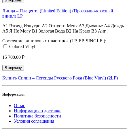
В корзину
Линда ‎– Плацента (Limited Edition) (Прозрачно-красный
винил) LP
A1 Взгляд Изнутри A2 Отпусти Меня A3 Дыханье A4 Дождь
A5 Я Не Могу B1 Золотая Вода B2 На Краю B3 Анг..
Состояние виниловых пластинок (LP, EP, SINGLE ):
Colored Vinyl
15 700.00 ₽
В корзину
Купить Сплин – Легенды Русского Рока (Blue Vinyl) (2LP)
Информация
О нас
Информация о доставке
Политика безопасности
Условия соглашения