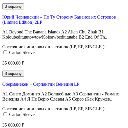
В корзину
Юрий Чернавский ‎– По Ту Сторону Банановых Островов
(Limited Edition) 2LP
A1 Beyond The Banana Islands A2 Alien Chu Zhak B1
KoloubeditututowtowKoloawbedititutaba B2 End Of Th..
Состояние виниловых пластинок (LP, EP, SINGLE ):
Carton Sleeve
35 000.00 ₽
В корзину
Оберманекен ‎– Серпантин Венеция LP
A1 Санто Доминго A2 Волшебные A3 Серпантин - Романс
Венеция A4 Я Не Верю Слезам A5 Серсо (Как Кружев..
Состояние виниловых пластинок (LP, EP, SINGLE ):
Carton Sleeve
35 000.00 ₽