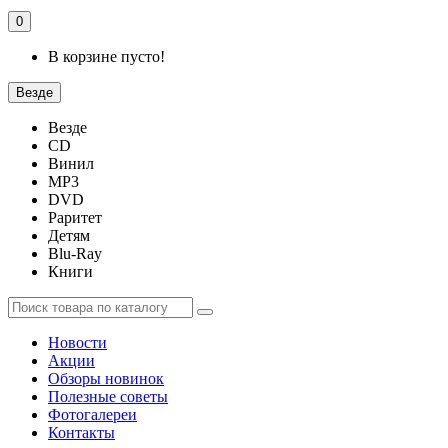
0
В корзине пусто!
Везде
Везде
CD
Винил
MP3
DVD
Раритет
Детям
Blu-Ray
Книги
Новости
Акции
Обзоры новинок
Полезные советы
Фотогалереи
Контакты