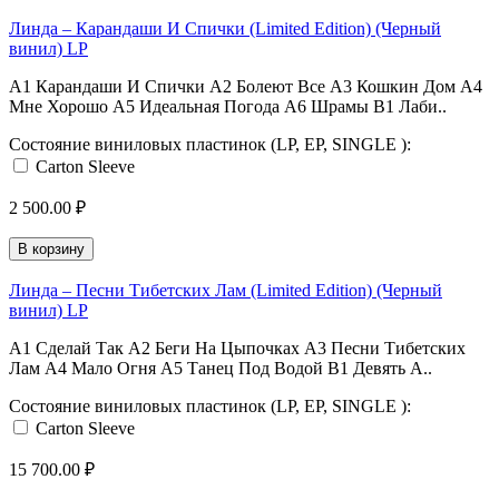
Линда ‎– Карандаши И Спички (Limited Edition) (Черный
винил) LP
A1 Карандаши И Спички A2 Болеют Все A3 Кошкин Дом A4
Мне Хорошо A5 Идеальная Погода A6 Шрамы B1 Лаби..
Состояние виниловых пластинок (LP, EP, SINGLE ):
Carton Sleeve
2 500.00 ₽
В корзину
Линда ‎– Песни Тибетских Лам (Limited Edition) (Черный
винил) LP
A1 Сделай Так A2 Беги На Цыпочках A3 Песни Тибетских
Лам A4 Мало Огня A5 Танец Под Водой B1 Девять А..
Состояние виниловых пластинок (LP, EP, SINGLE ):
Carton Sleeve
15 700.00 ₽