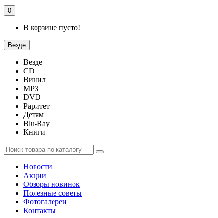
0
В корзине пусто!
Везде
Везде
CD
Винил
MP3
DVD
Раритет
Детям
Blu-Ray
Книги
Новости
Акции
Обзоры новинок
Полезные советы
Фотогалереи
Контакты