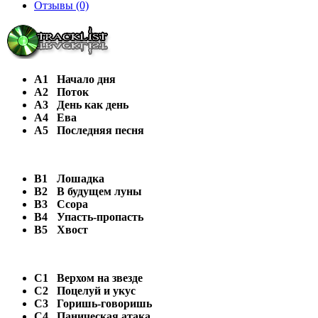
Отзывы (0)
A1
Начало дня
A2
Поток
A3
День как день
A4
Ева
A5
Последняя песня
B1
Лошадка
B2
В будущем луны
B3
Ссора
B4
Упасть-пропасть
B5
Хвост
C1
Верхом на звезде
C2
Поцелуй и укус
C3
Горишь-говоришь
C4
Паническая атака