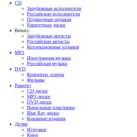
CD
Зарубежные исполнители
Российские исполнители
Подарочные издания
Раритетные диски
Винил
Зарубежные артисты
Российские артисты
Коллекционные издания
MP3
Иностранная музыка
Российская музыка
DVD
Концерты, клипы
Фильмы
Раритет
CD диски
MP3 диски
DVD диски
Виниловые пластинки
Blue Ray диски
Книжные издания
Детям
Игрушки
Кино