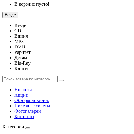
В корзине пусто!
Везде
Везде
CD
Винил
MP3
DVD
Раритет
Детям
Blu-Ray
Книги
Новости
Акции
Обзоры новинок
Полезные советы
Фотогалереи
Контакты
Категории