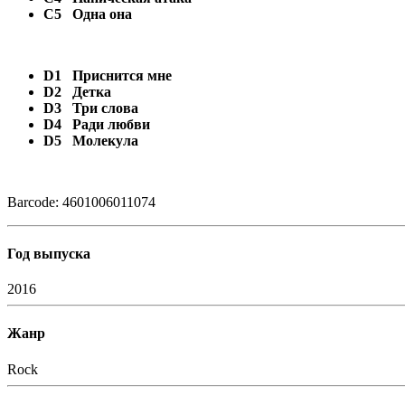
C5
Одна она
D1
Приснится мне
D2
Детка
D3
Три слова
D4
Ради любви
D5
Молекула
Barcode: 4601006011074
Год выпуска
2016
Жанр
Rock