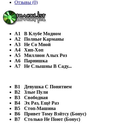
Отзывы (0)
A1
В Клубе Модном
A2
Полные Карманы
A3
Не Со Мной
A4
Хип-Хоп
A5
Миллион Алых Роз
A6
Парнишка
A7
Не Слышны В Саду...
B1
Девушка С Понятием
B2
Злые Пули
B3
Свободная
B4
Эх Раз, Ещё Раз
B5
Стоп-Машина
B6
Привет Тому Вэйтсу (Бонус)
B7
Столько Не Поют (Бонус)