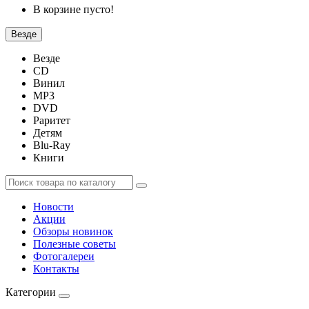
В корзине пусто!
Везде
Везде
CD
Винил
MP3
DVD
Раритет
Детям
Blu-Ray
Книги
Новости
Акции
Обзоры новинок
Полезные советы
Фотогалереи
Контакты
Категории