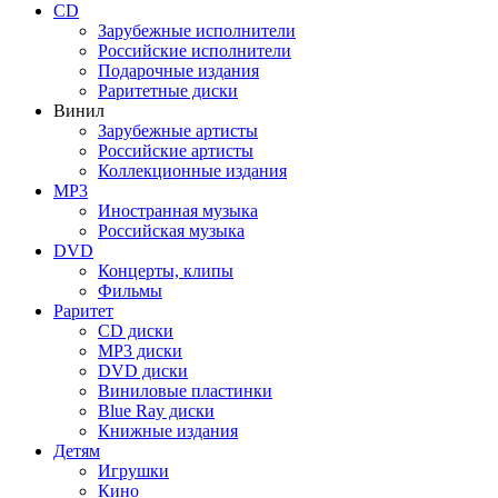
CD
Зарубежные исполнители
Российские исполнители
Подарочные издания
Раритетные диски
Винил
Зарубежные артисты
Российские артисты
Коллекционные издания
MP3
Иностранная музыка
Российская музыка
DVD
Концерты, клипы
Фильмы
Раритет
CD диски
MP3 диски
DVD диски
Виниловые пластинки
Blue Ray диски
Книжные издания
Детям
Игрушки
Кино