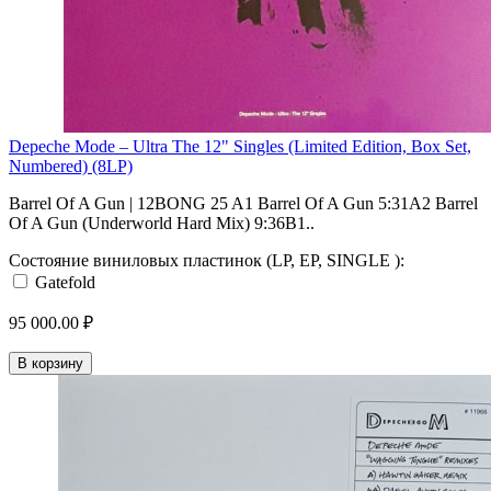
Depeche Mode – Ultra The 12" Singles (Limited Edition, Box Set,
Numbered) (8LP)
Barrel Of A Gun | 12BONG 25 A1 Barrel Of A Gun 5:31A2 Barrel
Of A Gun (Underworld Hard Mix) 9:36B1..
Состояние виниловых пластинок (LP, EP, SINGLE ):
Gatefold
95 000.00 ₽
В корзину