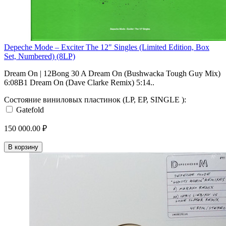
Depeche Mode – Exciter The 12" Singles (Limited Edition, Box
Set, Numbered) (8LP)
Dream On | 12Bong 30 A Dream On (Bushwacka Tough Guy Mix)
6:08B1 Dream On (Dave Clarke Remix) 5:14..
Состояние виниловых пластинок (LP, EP, SINGLE ):
Gatefold
150 000.00 ₽
В корзину