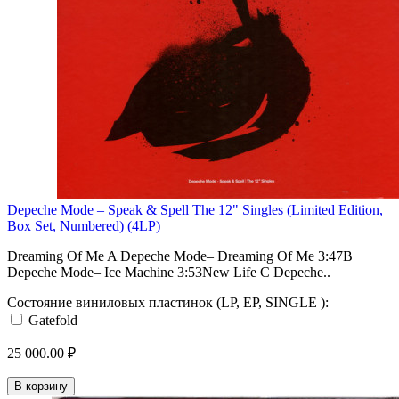
Depeche Mode – Speak & Spell The 12" Singles (Limited Edition,
Box Set, Numbered) (4LP)
Dreaming Of Me A Depeche Mode– Dreaming Of Me 3:47B
Depeche Mode– Ice Machine 3:53New Life C Depeche..
Состояние виниловых пластинок (LP, EP, SINGLE ):
Gatefold
25 000.00 ₽
В корзину