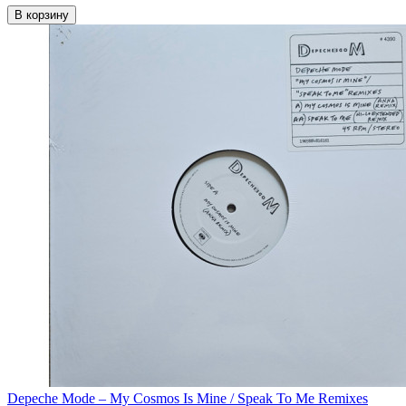
В корзину
Depeche Mode – My Cosmos Is Mine / Speak To Me Remixes