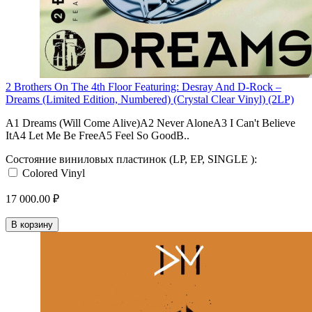
2 Brothers On The 4th Floor Featuring: Desray And D-Rock –
Dreams (Limited Edition, Numbered) (Crystal Clear Vinyl) (2LP)
A1 Dreams (Will Come Alive)A2 Never AloneA3 I Can't Believe
ItA4 Let Me Be FreeA5 Feel So GoodB..
Состояние виниловых пластинок (LP, EP, SINGLE ):
Colored Vinyl
17 000.00 ₽
В корзину