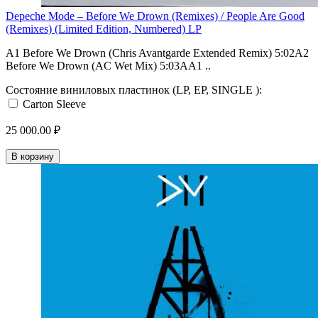
Depeche Mode – Before We Drown (Remixes) / People Are Good
(Remixes) (Limited Edition, Numbered) LP
A1 Before We Drown (Chris Avantgarde Extended Remix) 5:02A2
Before We Drown (AC Wet Mix) 5:03AA1 ..
Состояние виниловых пластинок (LP, EP, SINGLE ):
Carton Sleeve
25 000.00 ₽
В корзину