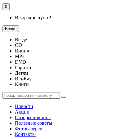
0
В корзине пусто!
Везде
Везде
CD
Винил
MP3
DVD
Раритет
Детям
Blu-Ray
Книги
Новости
Акции
Обзоры новинок
Полезные советы
Фотогалереи
Контакты