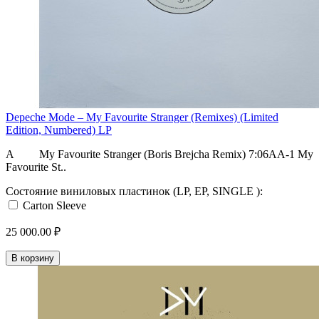
Depeche Mode – My Favourite Stranger (Remixes) (Limited
Edition, Numbered) LP
A My Favourite Stranger (Boris Brejcha Remix) 7:06AA-1 My
Favourite St..
Состояние виниловых пластинок (LP, EP, SINGLE ):
Carton Sleeve
25 000.00 ₽
В корзину