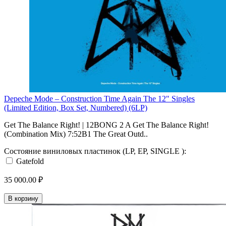
Depeche Mode – Construction Time Again The 12" Singles
(Limited Edition, Box Set, Numbered) (6LP)
Get The Balance Right! | 12BONG 2 A Get The Balance Right!
(Combination Mix) 7:52B1 The Great Outd..
Состояние виниловых пластинок (LP, EP, SINGLE ):
Gatefold
35 000.00 ₽
В корзину