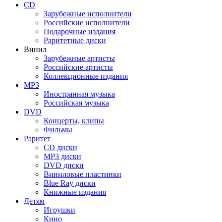
CD
Зарубежные исполнители
Российские исполнители
Подарочные издания
Раритетные диски
Винил
Зарубежные артисты
Российские артисты
Коллекционные издания
MP3
Иностранная музыка
Российская музыка
DVD
Концерты, клипы
Фильмы
Раритет
CD диски
MP3 диски
DVD диски
Виниловые пластинки
Blue Ray диски
Книжные издания
Детям
Игрушки
Кино