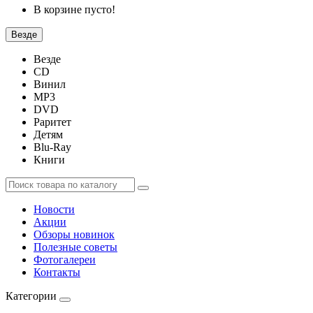
В корзине пусто!
Везде
Везде
CD
Винил
MP3
DVD
Раритет
Детям
Blu-Ray
Книги
Новости
Акции
Обзоры новинок
Полезные советы
Фотогалереи
Контакты
Категории