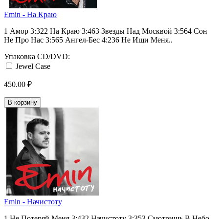
Emin - На Краю
1 Амор 3:322 На Краю 3:463 Звезды Над Москвой 3:564 Сон
Не Про Нас 3:565 Ангел-Бес 4:236 Не Ищи Меня..
Упаковка CD/DVD:
Jewel Case
450.00 ₽
В корзину
Emin - Начистоту
1 Не Потеряй Меня 3:432 Начистоту 3:353 Смотришь В Небо