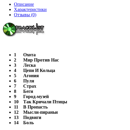
Описание
Характеристики
Отзывы (0)
1
Охота
2
Мир Против Нас
3
Леска
4
Цепи И Кольца
5
Агония
6
Пуля
7
Страх
8
Беги
9
Город-музей
10
Так Кричали Птицы
11
В Пропасть
12
Мысли-пираньи
13
Подвиги
14
Боль