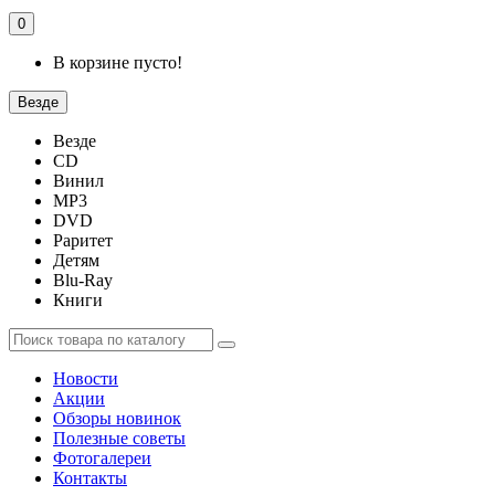
0
В корзине пусто!
Везде
Везде
CD
Винил
MP3
DVD
Раритет
Детям
Blu-Ray
Книги
Новости
Акции
Обзоры новинок
Полезные советы
Фотогалереи
Контакты