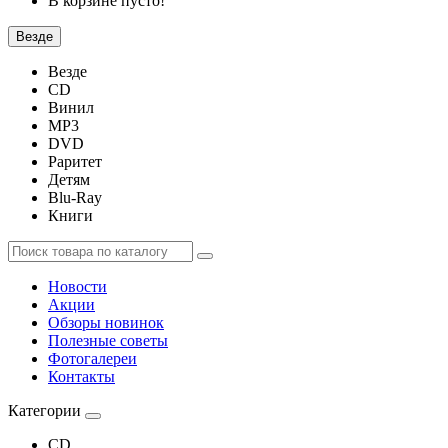
В корзине пусто!
Везде
Везде
CD
Винил
MP3
DVD
Раритет
Детям
Blu-Ray
Книги
Новости
Акции
Обзоры новинок
Полезные советы
Фотогалереи
Контакты
Категории
CD