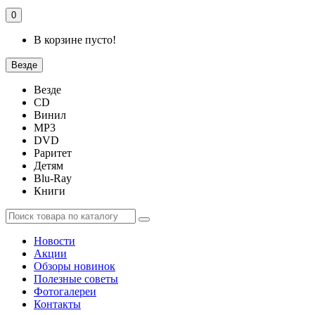
0
В корзине пусто!
Везде
Везде
CD
Винил
MP3
DVD
Раритет
Детям
Blu-Ray
Книги
Новости
Акции
Обзоры новинок
Полезные советы
Фотогалереи
Контакты