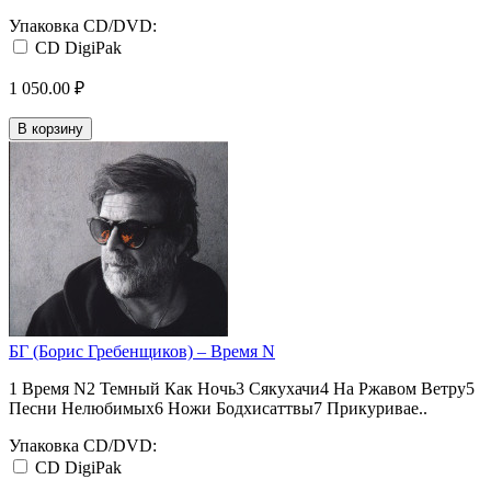
Упаковка CD/DVD:
CD DigiPak
1 050.00 ₽
В корзину
БГ (Борис Гребенщиков) ‎– Время N
1 Время N2 Темный Как Ночь3 Сякухачи4 На Ржавом Ветру5
Песни Нелюбимых6 Ножи Бодхисаттвы7 Прикуривае..
Упаковка CD/DVD:
CD DigiPak