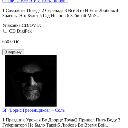
Секрет ‎– Всё Это И Есть Любовь
1 Самолёты-Поезда 2 Серенада 3 Всё Это И Есть Любовь 4
Знаешь, Это Будет 5 Гад Иванов 6 Забирай Моё ..
Упаковка CD/DVD:
CD DigiPak
650.00 ₽
В корзину
БГ (Борис Гребенщиков) ‎– Соль
1 Праздник Урожая Во Дворце Труда2 Пришел Пить Воду 3
Губернатор4 Не Было Такой5 Любовь Во Время Вой..