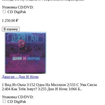
Упаковка CD/DVD:
CD DigiPak
1 250.00 ₽
В корзину
Джиган ‎– Дни И Ночи
1 Вид Из Окна 3:152 Одна На Миллион 2:533 С Ума Свела
2:404 Как Тебя Зовут? 3:255 Дни И Ночи 3:066 Б..
Упаковка CD/DVD:
CD DigiPak