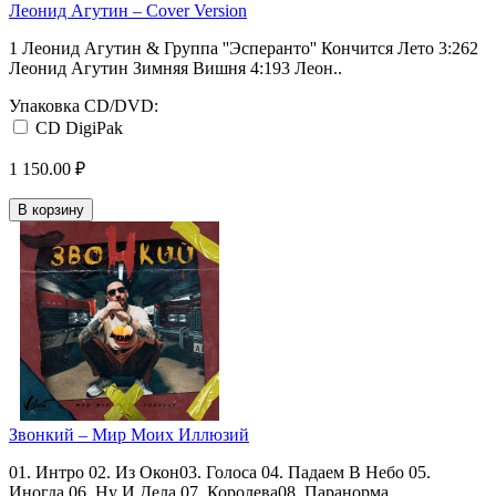
Леонид Агутин ‎– Cover Version
1 Леонид Агутин & Группа ''Эсперанто'' Кончится Лето 3:262
Леонид Агутин Зимняя Вишня 4:193 Леон..
Упаковка CD/DVD:
CD DigiPak
1 150.00 ₽
В корзину
Звонкий ‎– Мир Моих Иллюзий
01. Интро 02. Из Окон03. Голоса 04. Падаем В Небо 05.
Иногда 06. Ну И Дела 07. Королева08. Паранорма..