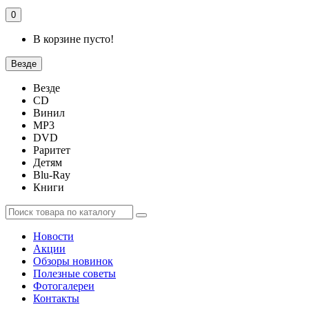
0
В корзине пусто!
Везде
Везде
CD
Винил
MP3
DVD
Раритет
Детям
Blu-Ray
Книги
Новости
Акции
Обзоры новинок
Полезные советы
Фотогалереи
Контакты