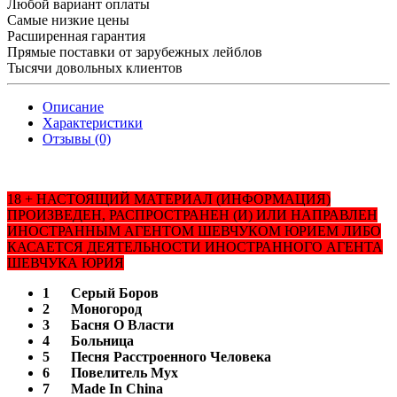
Любой вариант оплаты
Самые низкие цены
Расширенная гарантия
Прямые поставки от зарубежных лейблов
Тысячи довольных клиентов
Описание
Характеристики
Отзывы (0)
18 + НАСТОЯЩИЙ МАТЕРИАЛ (ИНФОРМАЦИЯ)
ПРОИЗВЕДЕН, РАСПРОСТРАНЕН (И) ИЛИ НАПРАВЛЕН
ИНОСТРАННЫМ АГЕНТОМ ШЕВЧУКОМ ЮРИЕМ ЛИБО
КАСАЕТСЯ ДЕЯТЕЛЬНОСТИ ИНОСТРАННОГО АГЕНТА
ШЕВЧУКА ЮРИЯ
1
Серый Боров
2
Моногород
3
Басня О Власти
4
Больница
5
Песня Расстроенного Человека
6
Повелитель Мух
7
Made In China