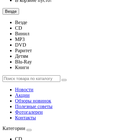
В корзине пусто!
Везде
Везде
CD
Винил
MP3
DVD
Раритет
Детям
Blu-Ray
Книги
Новости
Акции
Обзоры новинок
Полезные советы
Фотогалереи
Контакты
Категории
CD