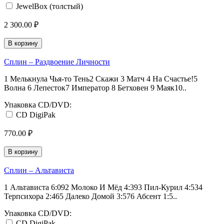
JewelBox (толстый)
2 300.00 ₽
В корзину
Сплин ‎– Раздвоение Личности
1 Мелькнула Чья-то Тень2 Скажи 3 Матч 4 На Счастье!5
Волна 6 Лепесток7 Император 8 Бетховен 9 Маяк10..
Упаковка CD/DVD:
CD DigiPak
770.00 ₽
В корзину
Сплин ‎– Альтависта
1 Альтависта 6:092 Молоко И Мёд 4:393 Пил-Курил 4:534
Терпсихора 2:465 Далеко Домой 3:576 Абсент 1:5..
Упаковка CD/DVD:
CD DigiPak