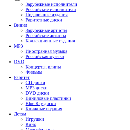
Зарубежные исполнители
Российские исполнители
Подарочные издания
Раритетные диски
Винил
Зарубежные артисты
Российские артисты
Коллекционные издания
MP3
Иностранная музыка
Российская музыка
DVD
Концерты, клипы
Фильмы
Раритет
CD диски
MP3 диски
DVD диски
Виниловые пластинки
Blue Ray диски
Книжные издания
Детям
Игрушки
Кино
Мультфильмы