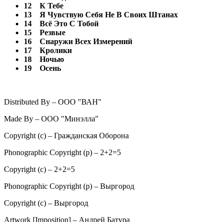
12
К Тебе
13
Я Чувствую Себя Не В Своих Штанах
14
Всё Это С Тобой
15
Резвые
16
Снаружи Всех Измерений
17
Кролики
18
Ночью
19
Осень
Distributed By – ООО "ВАН"
Made By – ООО "Минэлла"
Copyright (c) – Гражданская Оборона
Phonographic Copyright (p) – 2+2=5
Copyright (c) – 2+2=5
Phonographic Copyright (p) – Выргород
Copyright (c) – Выргород
Artwork [Imposition] – Андрей Батура