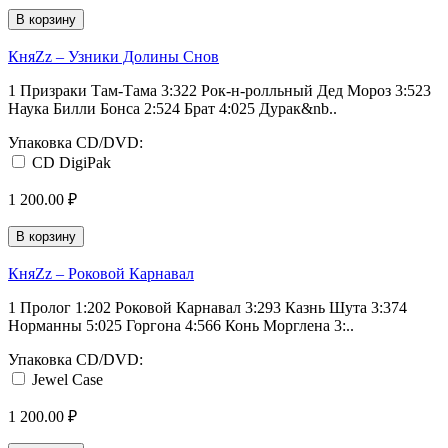
В корзину
КняZz ‎– Узники Долины Снов
1 Призраки Там-Тама 3:322 Рок-н-ролльный Дед Мороз 3:523
Наука Билли Бонса 2:524 Брат 4:025 Дурак&nb..
Упаковка CD/DVD:
CD DigiPak
1 200.00 ₽
В корзину
КняZz ‎– Роковой Карнавал
1 Пролог 1:202 Роковой Карнавал 3:293 Казнь Шута 3:374
Норманны 5:025 Горгона 4:566 Конь Морглена 3:..
Упаковка CD/DVD:
Jewel Case
1 200.00 ₽