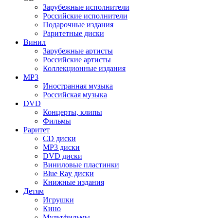
Зарубежные исполнители
Российские исполнители
Подарочные издания
Раритетные диски
Винил
Зарубежные артисты
Российские артисты
Коллекционные издания
MP3
Иностранная музыка
Российская музыка
DVD
Концерты, клипы
Фильмы
Раритет
CD диски
MP3 диски
DVD диски
Виниловые пластинки
Blue Ray диски
Книжные издания
Детям
Игрушки
Кино
Мультфильмы