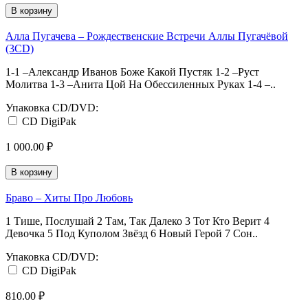
В корзину
Алла Пугачева ‎– Рождественские Встречи Аллы Пугачёвой
(3CD)
1-1 –Александр Иванов Боже Какой Пустяк 1-2 –Руст
Молитва 1-3 –Анита Цой На Обессиленных Руках 1-4 –..
Упаковка CD/DVD:
CD DigiPak
1 000.00 ₽
В корзину
Браво ‎– Хиты Про Любовь
1 Тише, Послушай 2 Там, Так Далеко 3 Тот Кто Верит 4
Девочка 5 Под Куполом Звёзд 6 Новый Герой 7 Сон..
Упаковка CD/DVD:
CD DigiPak
810.00 ₽