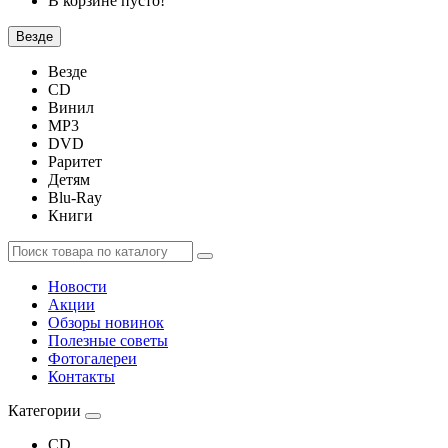
В корзине пусто!
Везде
Везде
CD
Винил
MP3
DVD
Раритет
Детям
Blu-Ray
Книги
Новости
Акции
Обзоры новинок
Полезные советы
Фотогалереи
Контакты
Категории
CD