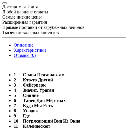
Доставим за 2 дня
Любой вариант оплаты
Самые низкие цены
Расширенная гарантия
Прямые поставки от зарубежных лейблов
Тысячи довольных клиентов
Описание
Характеристики
Отзывы (0)
1
Слава Психонавтам
2
Кто-то Другой
3
Фейерверк
4
Значит, Ураган
5
Сияние
6
Танец Для Мёртвых
7
Куда Мы Есть
8
Упадок
9
Где
10
Потрясающий Вид Из Окна
11
Калейдоскоп