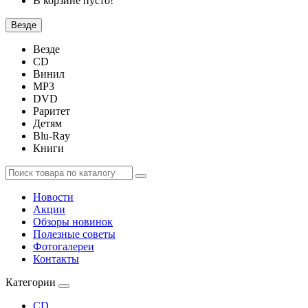
В корзине пусто!
Везде
Везде
CD
Винил
MP3
DVD
Раритет
Детям
Blu-Ray
Книги
Новости
Акции
Обзоры новинок
Полезные советы
Фотогалереи
Контакты
Категории
CD