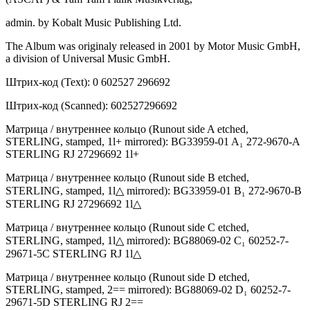
admin. by Kobalt Music Publishing Ltd.
The Album was originaly released in 2001 by Motor Music GmbH,
a division of Universal Music GmbH.
Штрих-код (Text): 0 602527 296692
Штрих-код (Scanned): 602527296692
Матрица / внутреннее кольцо (Runout side A etched,
STERLING, stamped, 1l+ mirrored): BG33959-01 A₁ 272-9670-A
STERLING RJ 27296692 1l+
Матрица / внутреннее кольцо (Runout side B etched,
STERLING, stamped, 1l△ mirrored): BG33959-01 B₁ 272-9670-B
STERLING RJ 27296692 1l△
Матрица / внутреннее кольцо (Runout side C etched,
STERLING, stamped, 1l△ mirrored): BG88069-02 C₁ 60252-7-
29671-5C STERLING RJ 1l△
Матрица / внутреннее кольцо (Runout side D etched,
STERLING, stamped, 2== mirrored): BG88069-02 D₁ 60252-7-
29671-5D STERLING RJ 2==