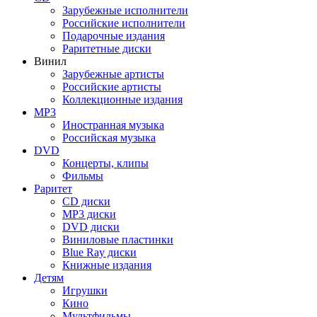
Зарубежные исполнители
Российские исполнители
Подарочные издания
Раритетные диски
Винил
Зарубежные артисты
Российские артисты
Коллекционные издания
MP3
Иностранная музыка
Российская музыка
DVD
Концерты, клипы
Фильмы
Раритет
CD диски
MP3 диски
DVD диски
Виниловые пластинки
Blue Ray диски
Книжные издания
Детям
Игрушки
Кино
Мультфильмы