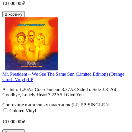
10 000.00 ₽
В корзину
Mr. President – We See The Same Sun (Limited Edition) (Orange
Crush Vinyl) LP
A1 Intro 1:20A2 Coco Jamboo 3:37A3 Side To Side 3:31A4
Goodbye, Lonely Heart 3:22A5 I Give You ..
Состояние виниловых пластинок (LP, EP, SINGLE ):
Colored Vinyl
10 000.00 ₽