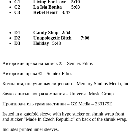
C1
Living For Love
5:10
C2
La Isla Bonita
5:03
C3
Rebel Heart
3:47
D1
Candy Shop
2:54
D2
Unapologetic Bitch
7:06
D3
Holiday
5:48
Авторские права на запись ℗ – Semtex Films
Авторские права © – Semtex Films
Компания, получившая лицензию – Mercury Studios Media, Inc
Звукозаписывающая компания – Universal Music Group
Производитель грампластинки – GZ Media – 239179E
Issued in a gatefold sleeve with hype sticker on shrink wrap front
and sticker "Made In Czech Republic" on back of the shrink wrap.
Includes printed inner sleeves.