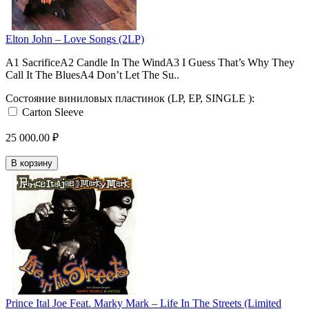
Elton John – Love Songs (2LP)
A1 SacrificeA2 Candle In The WindA3 I Guess That’s Why They
Call It The BluesA4 Don’t Let The Su..
Состояние виниловых пластинок (LP, EP, SINGLE ):
Carton Sleeve
25 000.00 ₽
В корзину
Prince Ital Joe Feat. Marky Mark – Life In The Streets (Limited