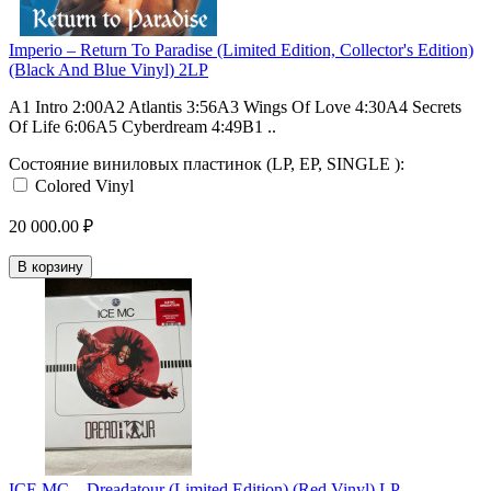
Imperio – Return To Paradise (Limited Edition, Collector's Edition)
(Black And Blue Vinyl) 2LP
A1 Intro 2:00A2 Atlantis 3:56A3 Wings Of Love 4:30A4 Secrets
Of Life 6:06A5 Cyberdream 4:49B1 ..
Состояние виниловых пластинок (LP, EP, SINGLE ):
Colored Vinyl
20 000.00 ₽
В корзину
ICE MC – Dreadatour (Limited Edition) (Red Vinyl) LP