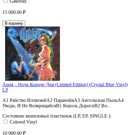
Gatefold
15 000.00 ₽
В корзину
Ария – Ночь Короче Дня (Limited Edition) (Crystal Blue Vinyl)
LP
A1 Рабство ИллюзийA2 ПаранойяA3 Ангельская ПыльA4
Уходи, И Не ВозвращайсяB1 Король ДорогиB2 Во..
Состояние виниловых пластинок (LP, EP, SINGLE ):
Colored Vinyl
10 000.00 ₽