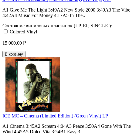
A1 Give Me The Light 3:49A2 New Style 2000 3:49A3 The Vibe
4:42A4 Music For Money 4:17A5 In The..
Состояние виниловых пластинок (LP, EP, SINGLE ):
Colored Vinyl
15 000.00 ₽
В корзину
ICE MC – Cinema (Limited Edition) (Green Vinyl) LP
A1 Cinema 3:45A2 Scream 4:04A3 Peace 3:50A4 Gone With The
Wind 4:45A5 Dolce Vita 3:54B1 Easy 3..