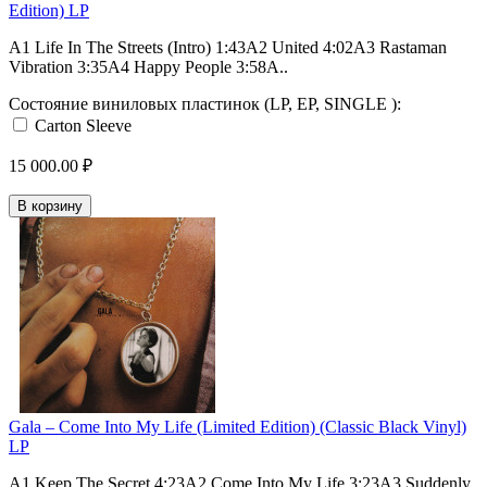
Edition) LP
A1 Life In The Streets (Intro) 1:43A2 United 4:02A3 Rastaman
Vibration 3:35A4 Happy People 3:58A..
Состояние виниловых пластинок (LP, EP, SINGLE ):
Carton Sleeve
15 000.00 ₽
В корзину
Gala – Come Into My Life (Limited Edition) (Classic Black Vinyl)
LP
A1 Keep The Secret 4:23A2 Come Into My Life 3:23A3 Suddenly