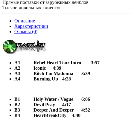
Прямые поставки от зарубежных лейблов
Тысячи довольных клиентов
Описание
Характеристики
Отзывы (0)
A1
Rebel Heart Tour Intro
3:57
A2
Iconic
4:39
A3
Bitch I'm Madonna
3:39
A4
Burning Up
4:28
B1
Holy Water / Vogue
6:06
B2
Devil Pray
4:17
B3
Deeper And Deeper
4:52
B4
HeartBreakCity
4:40