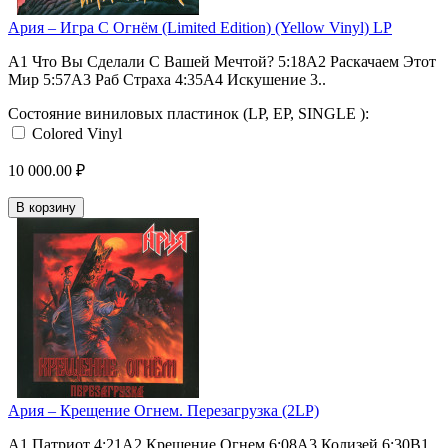
Ария – Игра С Огнём (Limited Edition) (Yellow Vinyl) LP
А1 Что Вы Сделали С Вашей Мечтой? 5:18А2 Раскачаем Этот
Мир 5:57А3 Раб Страха 4:35А4 Искушение 3..
Состояние виниловых пластинок (LP, EP, SINGLE ):
Colored Vinyl
10 000.00 ₽
В корзину
Ария – Крещение Огнем. Перезагрузка (2LP)
A1 Патриот 4:21A2 Крещение Огнем 6:08A3 Колизей 6:30B1