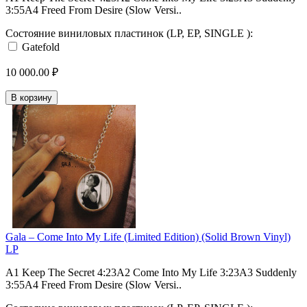
3:55A4 Freed From Desire (Slow Versi..
Состояние виниловых пластинок (LP, EP, SINGLE ):
Gatefold
10 000.00 ₽
В корзину
Gala – Come Into My Life (Limited Edition) (Solid Brown Vinyl)
LP
A1 Keep The Secret 4:23A2 Come Into My Life 3:23A3 Suddenly
3:55A4 Freed From Desire (Slow Versi..