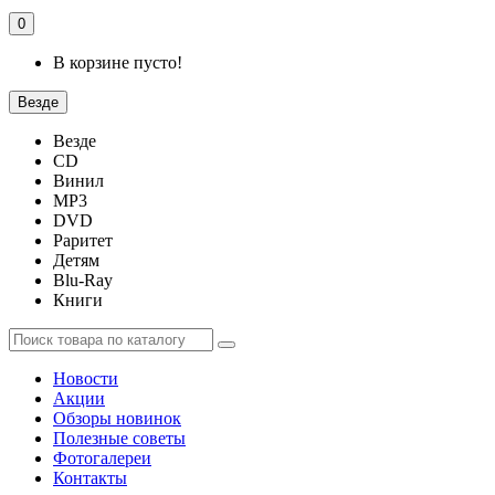
0
В корзине пусто!
Везде
Везде
CD
Винил
MP3
DVD
Раритет
Детям
Blu-Ray
Книги
Новости
Акции
Обзоры новинок
Полезные советы
Фотогалереи
Контакты