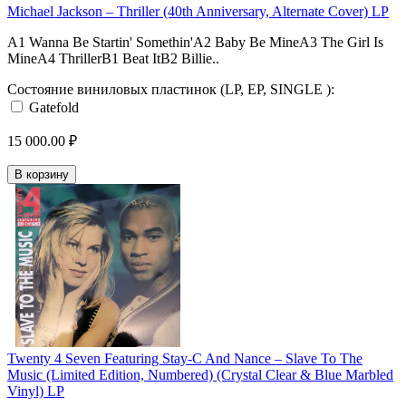
Michael Jackson – Thriller (40th Anniversary, Alternate Cover) LP
A1 Wanna Be Startin' Somethin'A2 Baby Be MineA3 The Girl Is
MineA4 ThrillerB1 Beat ItB2 Billie..
Состояние виниловых пластинок (LP, EP, SINGLE ):
Gatefold
15 000.00 ₽
В корзину
Twenty 4 Seven Featuring Stay-C And Nance – Slave To The
Music (Limited Edition, Numbered) (Crystal Clear & Blue Marbled
Vinyl) LP