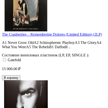
The Cranberries – Remembering Dolores (Limited Edition) (2LP)
A1 Never Grow OldA2 Schizophrenic PlayboyA3 The GloryA4
What You WereA5 The RebelsB1 Daffodil ..
Состояние виниловых пластинок (LP, EP, SINGLE ):
Gatefold
15 000.00 ₽
В корзину