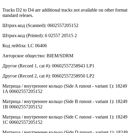
Tracks D2 to D4 are additional tracks not available on other format
standard releaes.
Штрих-код (Scanned): 0602557205152
Штрих-код (Printed): 6 02557 20515 2
Код лейбла: LC 06406
Авторское общество: BIEM/SDRM
Другое (Record 1, cat #): 00602557258943 LP1
Другое (Record 2, cat #): 00602557258950 LP2
Матрица / внутреннее кольцо (Side A runout - variant 1): 18249
1A 00602557205152
Матрица / внутреннее кольцо (Side B runout - variant 1): 18249
1B 00602557205152
Матрица / внутреннее кольцо (Side C runout - variant 1): 18249
1C 00602557205152
Матрица / внутреннее кольцо (Side D runout - variant 1): 18249