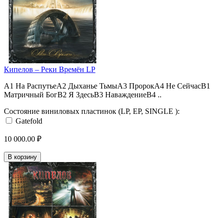
Кипелов – Реки Времён LP
A1 На РаспутьеA2 Дыханье ТьмыA3 ПророкA4 Не СейчасB1
Матричный БогB2 Я ЗдесьB3 НаваждениеB4 ..
Состояние виниловых пластинок (LP, EP, SINGLE ):
Gatefold
10 000.00 ₽
В корзину