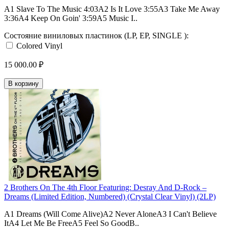
A1 Slave To The Music 4:03A2 Is It Love 3:55A3 Take Me Away
3:36A4 Keep On Goin' 3:59A5 Music I..
Состояние виниловых пластинок (LP, EP, SINGLE ):
Colored Vinyl
15 000.00 ₽
В корзину
2 Brothers On The 4th Floor Featuring: Desray And D-Rock –
Dreams (Limited Edition, Numbered) (Crystal Clear Vinyl) (2LP)
A1 Dreams (Will Come Alive)A2 Never AloneA3 I Can't Believe
ItA4 Let Me Be FreeA5 Feel So GoodB..