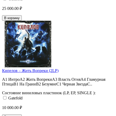
25 000.00 ₽
В корзину
Кипелов – Жить Вопреки (2LP)
A1 ИнтроA2 Жить ВопрекиA3 Власть ОгняA4 Гламурная
ПтицаB1 На ГраниB2 БезумиеC1 Черная ЗвездаC..
Состояние виниловых пластинок (LP, EP, SINGLE ):
Gatefold
10 000.00 ₽