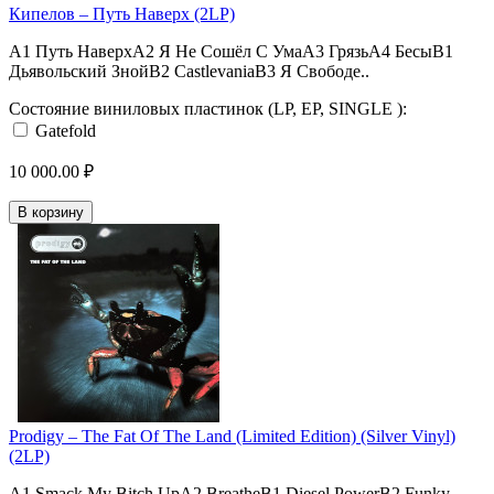
Кипелов – Путь Наверх (2LP)
A1 Путь НаверхA2 Я Не Сошёл С УмаA3 ГрязьA4 БесыB1
Дьявольский ЗнойB2 CastlevaniaB3 Я Свободе..
Состояние виниловых пластинок (LP, EP, SINGLE ):
Gatefold
10 000.00 ₽
В корзину
Prodigy – The Fat Of The Land (Limited Edition) (Silver Vinyl)
(2LP)
A1 Smack My Bitch UpA2 BreatheB1 Diesel PowerB2 Funky