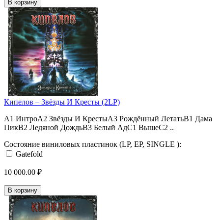
В корзину
Кипелов – Звёзды И Кресты (2LP)
A1 ИнтроA2 Звёзды И КрестыA3 Рождённый ЛетатьB1 Дама
ПикB2 Ледяной ДождьB3 Белый АдC1 ВышеC2 ..
Состояние виниловых пластинок (LP, EP, SINGLE ):
Gatefold
10 000.00 ₽
В корзину