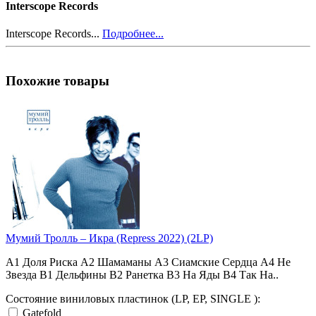
Interscope Records
Interscope Records...
Подробнее...
Похожие товары
Мумий Тролль – Икра (Repress 2022) (2LP)
A1 Доля Риска A2 Шамаманы A3 Сиамские Сердца A4 Не
Звезда B1 Дельфины B2 Ранетка B3 На Яды B4 Так На..
Состояние виниловых пластинок (LP, EP, SINGLE ):
Gatefold