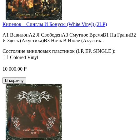
Кипелов – Синглы И Бонусы (White Vinyl) (2LP)
A1 ВавилонA2 Я СвободенA3 Смутное ВремяB1 На ГраниB2
Я Здесь (Акустика)B3 Ночь В Июле (Акустик..
Состояние виниловых пластинок (LP, EP, SINGLE ):
Colored Vinyl
10 000.00 ₽
В корзину