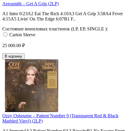
Aerosmith – Get A Grip (2LP)
A1 Intro 0:23A2 Eat The Rich 4:10A3 Get A Grip 3:58A4 Fever
4:15A5 Livin' On The Edge 6:07B1 F..
Состояние виниловых пластинок (LP, EP, SINGLE ):
Carton Sleeve
25 000.00 ₽
В корзину
Ozzy Osbourne – Patient Number 9 (Transparent Red & Black
Marbled Vinyl) (2LP)
A1 ImmortalA2 Patient Number 9A3 ParasiteB1 No Escape From