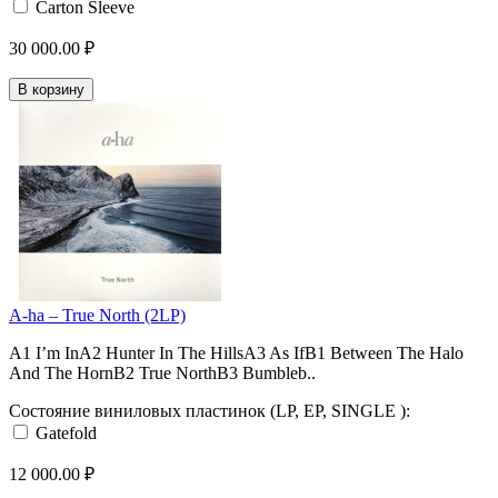
Carton Sleeve
30 000.00 ₽
В корзину
A-ha – True North (2LP)
A1 I’m InA2 Hunter In The HillsA3 As IfB1 Between The Halo
And The HornB2 True NorthB3 Bumbleb..
Состояние виниловых пластинок (LP, EP, SINGLE ):
Gatefold
12 000.00 ₽