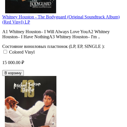
Whitney Houston - The Bodyguard (Original Soundtrack Album)
(Red Vinyl) LP
A1 Whitney Houston– I Will Always Love YouA2 Whitney
Houston– I Have NothingA3 Whitney Houston– I'm ..
Состояние виниловых пластинок (LP, EP, SINGLE ):
Colored Vinyl
15 000.00 ₽
В корзину