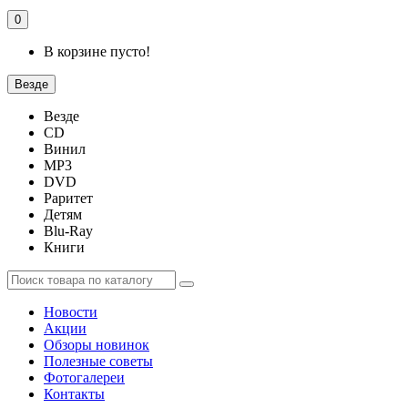
0
В корзине пусто!
Везде
Везде
CD
Винил
MP3
DVD
Раритет
Детям
Blu-Ray
Книги
Новости
Акции
Обзоры новинок
Полезные советы
Фотогалереи
Контакты