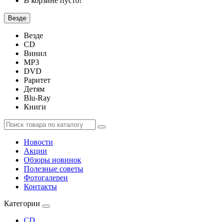
В корзине пусто!
Везде
Везде
CD
Винил
MP3
DVD
Раритет
Детям
Blu-Ray
Книги
Новости
Акции
Обзоры новинок
Полезные советы
Фотогалереи
Контакты
Категории
CD