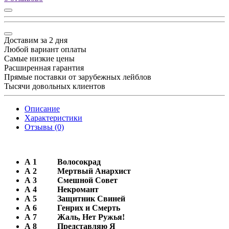
Доставим за 2 дня
Любой вариант оплаты
Самые низкие цены
Расширенная гарантия
Прямые поставки от зарубежных лейблов
Тысячи довольных клиентов
Описание
Характеристики
Отзывы (0)
А 1
Волосокрад
А 2
Мертвый Анархист
А 3
Смешной Совет
А 4
Некромант
А 5
Защитник Свиней
А 6
Генрих и Смерть
А 7
Жаль, Нет Ружья!
А 8
Представляю Я