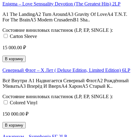
Enigma – Love Sensuality Devotion (The Greatest Hits) 2LP
A1 The LandingA2 Turn AroundA3 Gravity Of LoveA4 T.N.T.
For The BrainA5 Modern CrusadersB1 Sha..
Состояние виниловых пластинок (LP, EP, SINGLE ):
Carton Sleeve
15 000.00 ₽
В корзину
Северный Флот – X Лет ( Deluxe Edition, Limited Edition) 6LP
Всё Внутри A1 Надвигается Северный ФлотA2 Рождённый
УбиватьA3 Вперёд И ВверхA4 ХаронA5 Старый К..
Состояние виниловых пластинок (LP, EP, SINGLE ):
Colored Vinyl
150 000.00 ₽
В корзину
Аквариум – Symphonia БГ 2LP