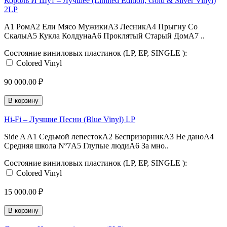
Король И Шут ‎– Лучшее (Limited Edition, Gold & Silver Vinyl)
2LP
A1 РомA2 Ели Мясо МужикиA3 ЛесникA4 Прыгну Со
СкалыA5 Кукла КолдунаA6 Проклятый Старый ДомA7 ..
Состояние виниловых пластинок (LP, EP, SINGLE ):
Colored Vinyl
90 000.00 ₽
В корзину
Hi-Fi – Лучшие Песни (Blue Vinyl) LP
Side A A1 Седьмой лепестокA2 БеспризорникA3 Не даноA4
Средняя школа Nº7A5 Глупые людиA6 За мно..
Состояние виниловых пластинок (LP, EP, SINGLE ):
Colored Vinyl
15 000.00 ₽
В корзину