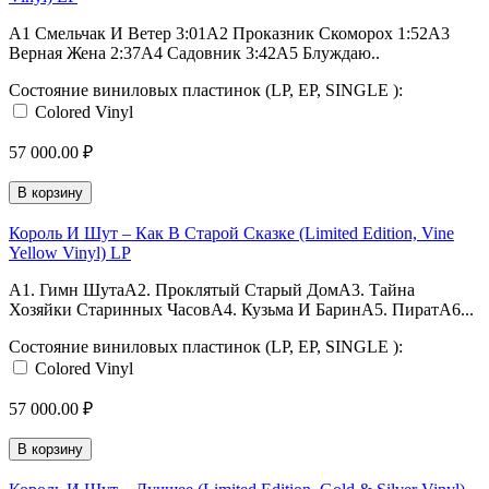
А1 Смельчак И Ветер 3:01А2 Проказник Скоморох 1:52А3
Верная Жена 2:37А4 Садовник 3:42А5 Блуждаю..
Состояние виниловых пластинок (LP, EP, SINGLE ):
Colored Vinyl
57 000.00 ₽
В корзину
Король И Шут ‎– Как В Старой Сказке (Limited Edition, Vine
Yellow Vinyl) LP
A1. Гимн ШутаA2. Проклятый Старый ДомA3. Тайна
Хозяйки Старинных ЧасовA4. Кузьма И БаринA5. ПиратA6...
Состояние виниловых пластинок (LP, EP, SINGLE ):
Colored Vinyl
57 000.00 ₽
В корзину