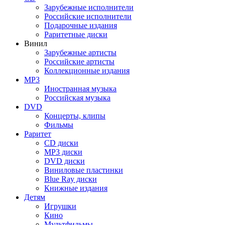
Зарубежные исполнители
Российские исполнители
Подарочные издания
Раритетные диски
Винил
Зарубежные артисты
Российские артисты
Коллекционные издания
MP3
Иностранная музыка
Российская музыка
DVD
Концерты, клипы
Фильмы
Раритет
CD диски
MP3 диски
DVD диски
Виниловые пластинки
Blue Ray диски
Книжные издания
Детям
Игрушки
Кино
Мультфильмы