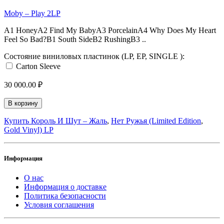
Moby – Play 2LP
A1 HoneyA2 Find My BabyA3 PorcelainA4 Why Does My Heart
Feel So Bad?B1 South SideB2 RushingB3 ..
Состояние виниловых пластинок (LP, EP, SINGLE ):
Carton Sleeve
30 000.00 ₽
В корзину
Купить Король И Шут ‎– Жаль
,
Нет Ружья (Limited Edition
,
Gold Vinyl) LP
Информация
О нас
Информация о доставке
Политика безопасности
Условия соглашения