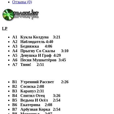
Отзывы (0)
LP
A1
Кукла Колдуна
3:21
A2
Наблюдатель 4:40
A3
Бедняжка
4:06
A4
Прыгну Со Скалы
3:10
A5
Девушка И Граф 4:29
A6
Песня Мушкетёров 3:45
A7
Тяни!
2:51
B1
Утренний Рассвет
2:26
B2
Сосиска
2:08
B3
Карапуз
2:31
B4
Спятил Отец
3:26
B5
Ведьма И Осёл
2:54
B6
Екатерина
2:08
B7
Арбузная Корка
2:54
B8
Мотоцикл
2:07