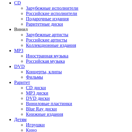
CD
Зарубежные исполнители
Российские исполнители
Подарочные издания
Раритетные диски
Винил
Зарубежные артисты
Российские артисты
Коллекционные издания
MP3
Иностранная музыка
Российская музыка
DVD
Концерты, клипы
Фильмы
Раритет
CD диски
MP3 диски
DVD диски
Виниловые пластинки
Blue Ray диски
Книжные издания
Детям
Игрушки
Кино