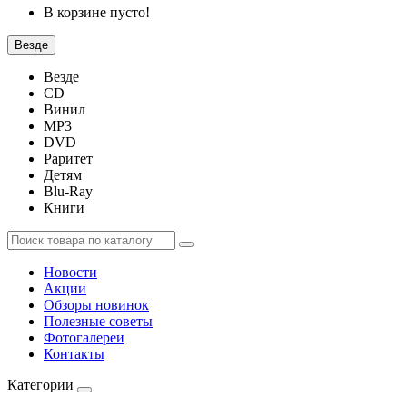
В корзине пусто!
Везде
Везде
CD
Винил
MP3
DVD
Раритет
Детям
Blu-Ray
Книги
Новости
Акции
Обзоры новинок
Полезные советы
Фотогалереи
Контакты
Категории