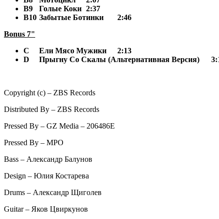
B9
Голые Коки
2:37
B10
Забытые Ботинки
2:46
Bonus 7"
C
Ели Мясо Мужики
2:13
D
Прыгну Со Скалы (Альтернативная Версия)
3:
Copyright (c) – ZBS Records
Distributed By – ZBS Records
Pressed By – GZ Media – 206486E
Pressed By – MPO
Bass – Александр Балунов
Design – Юлия Костарева
Drums – Александр Щиголев
Guitar – Яков Цвиркунов