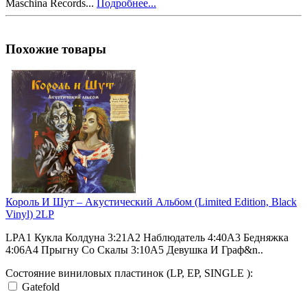
Maschina Records...
Подробнее...
Похожие товары
Король И Шут ‎– Акустический Альбом (Limited Edition, Black
Vinyl) 2LP
LPA1 Кукла Колдуна 3:21A2 Наблюдатель 4:40A3 Бедняжка
4:06A4 Прыгну Со Скалы 3:10A5 Девушка И Граф&n..
Состояние виниловых пластинок (LP, EP, SINGLE ):
Gatefold