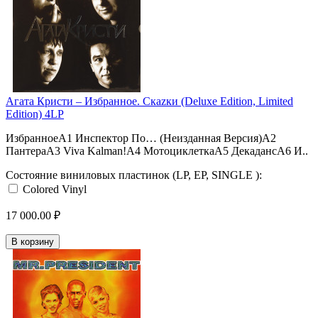
Агата Кристи ‎– Избранное. Скаzки (Deluxe Edition, Limited
Edition) 4LP
ИзбранноеA1 Инспектор По… (Неизданная Версия)A2
ПантераA3 Viva Kalman!A4 МотоциклеткаA5 ДекадансA6 И..
Состояние виниловых пластинок (LP, EP, SINGLE ):
Colored Vinyl
17 000.00 ₽
В корзину