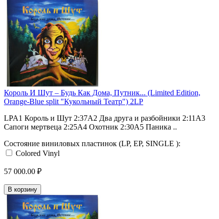
Король И Шут ‎– Будь Как Дома, Путник... (Limited Edition,
Orange-Blue split "Кукольный Театр") 2LP
LPA1 Король и Шут 2:37A2 Два друга и разбойники 2:11A3
Сапоги мертвеца 2:25A4 Охотник 2:30A5 Паника ..
Состояние виниловых пластинок (LP, EP, SINGLE ):
Colored Vinyl
57 000.00 ₽
В корзину