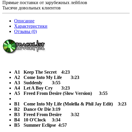
Прямые поставки от зарубежных лейблов
Тысячи довольных клиентов
Описание
Характеристики
Отзывы (0)
A1
Keep The Secret
4:23
A2
Come Into My Life
3:23
A3
Suddenly
3:55
A4
Let A Boy Cry
3:23
A5
Freed From Desire (Slow Version)
3:55
B1
Come Into My Life (Molella & Phil Jay Edit)
3:23
B2
Dance Or Die
3:19
B3
Freed From Desire
3:32
B4
10 O'Clock
3:34
B5
Summer Eclipse 4:57