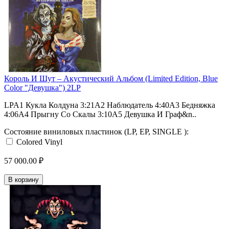
Король И Шут ‎– Акустический Альбом (Limited Edition, Blue
Color "Девушка") 2LP
LPA1 Кукла Колдуна 3:21A2 Наблюдатель 4:40A3 Бедняжка
4:06A4 Прыгну Со Скалы 3:10A5 Девушка И Граф&n..
Состояние виниловых пластинок (LP, EP, SINGLE ):
Colored Vinyl
57 000.00 ₽
В корзину