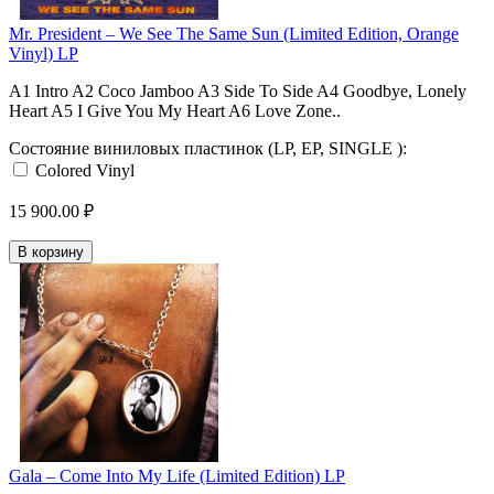
Mr. President ‎– We See The Same Sun (Limited Edition, Orange
Vinyl) LP
A1 Intro A2 Coco Jamboo A3 Side To Side A4 Goodbye, Lonely
Heart A5 I Give You My Heart A6 Love Zone..
Состояние виниловых пластинок (LP, EP, SINGLE ):
Colored Vinyl
15 900.00 ₽
В корзину
Gala ‎– Come Into My Life (Limited Edition) LP