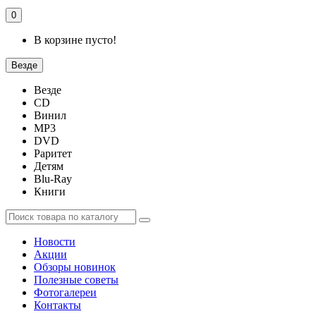
0
В корзине пусто!
Везде
Везде
CD
Винил
MP3
DVD
Раритет
Детям
Blu-Ray
Книги
Новости
Акции
Обзоры новинок
Полезные советы
Фотогалереи
Контакты