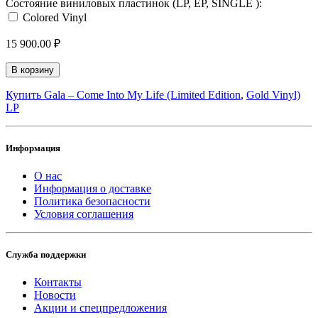
Состояние виниловых пластинок (LP, EP, SINGLE ):
Colored Vinyl
15 900.00 ₽
В корзину
Купить Gala ‎– Come Into My Life (Limited Edition
,
Gold Vinyl)
LP
Информация
О нас
Информация о доставке
Политика безопасности
Условия соглашения
Служба поддержки
Контакты
Новости
Акции и спецпредложения