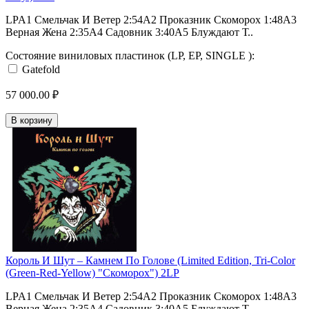
LPA1 Смельчак И Ветер 2:54A2 Проказник Скоморох 1:48A3
Верная Жена 2:35A4 Садовник 3:40A5 Блуждают Т..
Состояние виниловых пластинок (LP, EP, SINGLE ):
Gatefold
57 000.00 ₽
В корзину
Король И Шут ‎– Камнем По Голове (Limited Edition, Tri-Color
(Green-Red-Yellow) "Скоморох") 2LP
LPA1 Смельчак И Ветер 2:54A2 Проказник Скоморох 1:48A3
Верная Жена 2:35A4 Садовник 3:40A5 Блуждают Т..