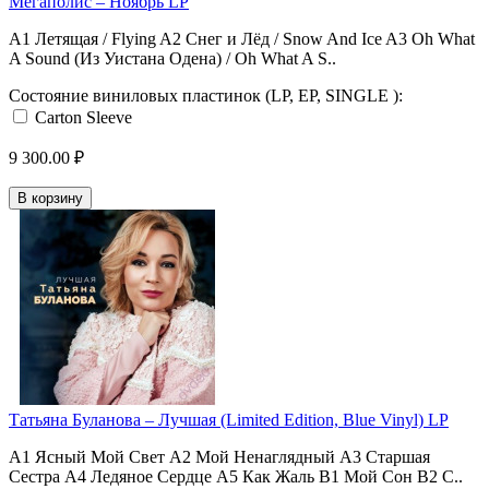
Мегаполис ‎– Ноябрь LP
A1 Летящая / Flying A2 Снег и Лёд / Snow And Ice A3 Oh What
A Sound (Из Уистана Одена) / Oh What A S..
Состояние виниловых пластинок (LP, EP, SINGLE ):
Carton Sleeve
9 300.00 ₽
В корзину
Татьяна Буланова ‎– Лучшая (Limited Edition, Blue Vinyl) LP
A1 Ясный Мой Свет A2 Мой Ненаглядный A3 Старшая
Сестра A4 Ледяное Сердце A5 Как Жаль B1 Мой Сон B2 С..