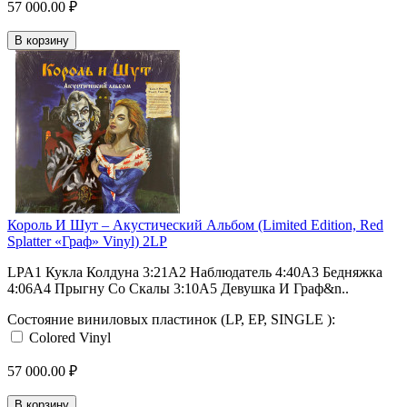
57 000.00 ₽
В корзину
Король И Шут ‎– Акустический Альбом (Limited Edition, Red
Splatter «Граф» Vinyl) 2LP
LPA1 Кукла Колдуна 3:21A2 Наблюдатель 4:40A3 Бедняжка
4:06A4 Прыгну Со Скалы 3:10A5 Девушка И Граф&n..
Состояние виниловых пластинок (LP, EP, SINGLE ):
Colored Vinyl
57 000.00 ₽
В корзину