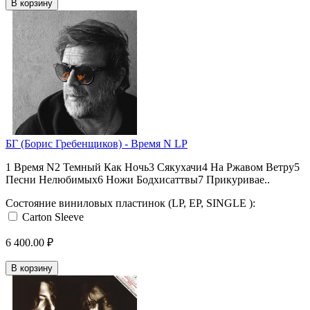
В корзину
БГ (Борис Гребенщиков) - Время N LP
1 Время N2 Темный Как Ночь3 Сякухачи4 На Ржавом Ветру5
Песни Нелюбимых6 Ножи Бодхисаттвы7 Прикуривае..
Состояние виниловых пластинок (LP, EP, SINGLE ):
Carton Sleeve
6 400.00 ₽
В корзину