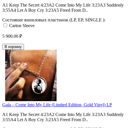
A1 Keep The Secret 4:23A2 Come Into My Life 3:23A3 Suddenly
3:55A4 Let A Boy Cry 3:23A5 Freed From D..
Состояние виниловых пластинок (LP, EP, SINGLE ):
Carton Sleeve
5 900.00 ₽
В корзину
Gala ‎– Come Into My Life (Limited Edition, Gold Vinyl) LP
A1 Keep The Secret 4:23A2 Come Into My Life 3:23A3 Suddenly
3:55A4 Let A Boy Cry 3:23A5 Freed From D..