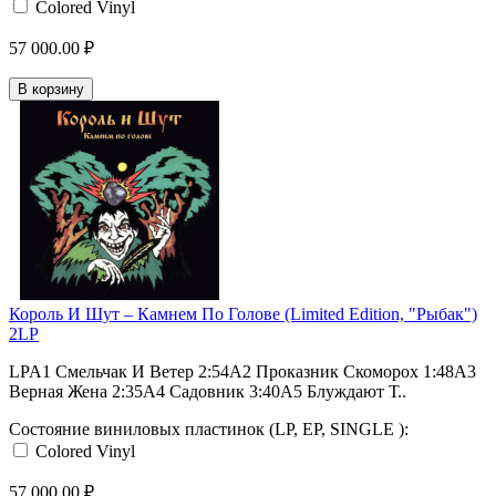
Colored Vinyl
57 000.00 ₽
В корзину
Король И Шут ‎– Камнем По Голове (Limited Edition, "Рыбак")
2LP
LPA1 Смельчак И Ветер 2:54A2 Проказник Скоморох 1:48A3
Верная Жена 2:35A4 Садовник 3:40A5 Блуждают Т..
Состояние виниловых пластинок (LP, EP, SINGLE ):
Colored Vinyl
57 000.00 ₽