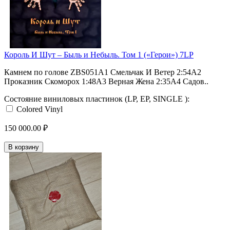
Король И Шут ‎– Быль и Небыль. Том 1 («Герои») 7LP
Камнем по голове ZBS051A1 Смельчак И Ветер 2:54A2
Проказник Скоморох 1:48A3 Верная Жена 2:35A4 Садов..
Состояние виниловых пластинок (LP, EP, SINGLE ):
Colored Vinyl
150 000.00 ₽
В корзину