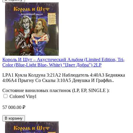
Король И Шут ‎– Акустический Альбом (Limited Edition, Tri-
Color (Blue-Light Blue- White) "Цвет Добра") 2LP
LPA1 Кукла Колдуна 3:21A2 Наблюдатель 4:40A3 Бедняжка
4:06A4 Прыгну Со Скалы 3:10A5 Девушка И Граф&n..
Состояние виниловых пластинок (LP, EP, SINGLE ):
Colored Vinyl
57 000.00 ₽
В корзину