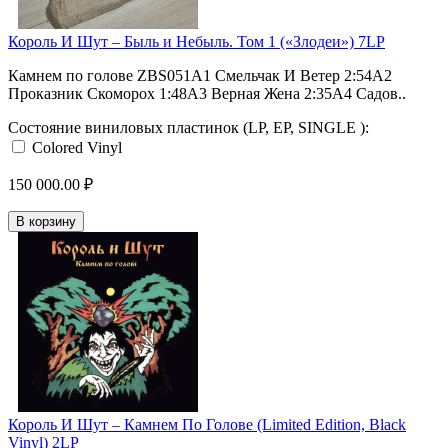
Король И Шут ‎– Быль и Небыль. Том 1 («Злодеи») 7LP
Камнем по голове ZBS051A1 Смельчак И Ветер 2:54A2
Проказник Скоморох 1:48A3 Верная Жена 2:35A4 Садов..
Состояние виниловых пластинок (LP, EP, SINGLE ):
Colored Vinyl
150 000.00 ₽
В корзину
Король И Шут ‎– Камнем По Голове (Limited Edition, Black
Vinyl) 2LP