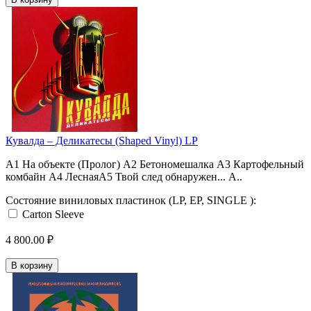
Кувалда ‎– Деликатесы (Shaped Vinyl) LP
A1 На объекте (Пролог) A2 Бетономешалка A3 Картофельный
комбайн A4 ЛеснаяA5 Твой след обнаружен... A..
Состояние виниловых пластинок (LP, EP, SINGLE ):
Carton Sleeve
4 800.00 ₽
В корзину