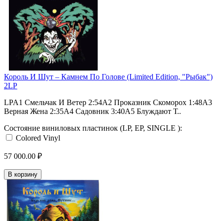
Король И Шут ‎– Камнем По Голове (Limited Edition, "Рыбак")
2LP
LPA1 Смельчак И Ветер 2:54A2 Проказник Скоморох 1:48A3
Верная Жена 2:35A4 Садовник 3:40A5 Блуждают Т..
Состояние виниловых пластинок (LP, EP, SINGLE ):
Colored Vinyl
57 000.00 ₽
В корзину