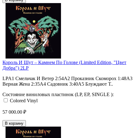
Король И Шут ‎– Камнем По Голове (Limited Edition, "Цвет
Добра") 2LP
LPA1 Смельчак И Ветер 2:54A2 Проказник Скоморох 1:48A3
Верная Жена 2:35A4 Садовник 3:40A5 Блуждают Т..
Состояние виниловых пластинок (LP, EP, SINGLE ):
Colored Vinyl
57 000.00 ₽
В корзину