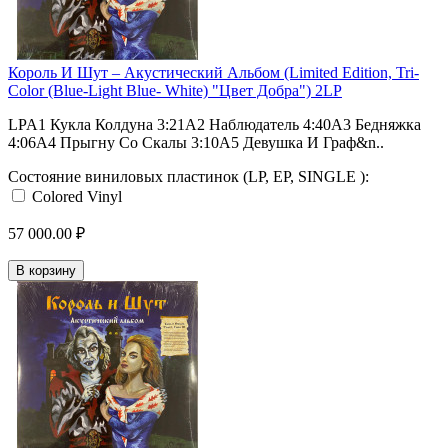
Король И Шут ‎– Акустический Альбом (Limited Edition, Tri-
Color (Blue-Light Blue- White) "Цвет Добра") 2LP
LPA1 Кукла Колдуна 3:21A2 Наблюдатель 4:40A3 Бедняжка
4:06A4 Прыгну Со Скалы 3:10A5 Девушка И Граф&n..
Состояние виниловых пластинок (LP, EP, SINGLE ):
Colored Vinyl
57 000.00 ₽
В корзину