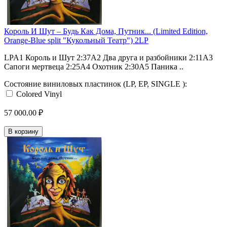
Король И Шут ‎– Будь Как Дома, Путник... (Limited Edition,
Orange-Blue split "Кукольный Театр") 2LP
LPA1 Король и Шут 2:37A2 Два друга и разбойники 2:11A3
Сапоги мертвеца 2:25A4 Охотник 2:30A5 Паника ..
Состояние виниловых пластинок (LP, EP, SINGLE ):
Colored Vinyl
57 000.00 ₽
В корзину