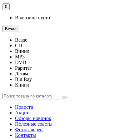
0
В корзине пусто!
Везде
Везде
CD
Винил
MP3
DVD
Раритет
Детям
Blu-Ray
Книги
Новости
Акции
Обзоры новинок
Полезные советы
Фотогалереи
Контакты