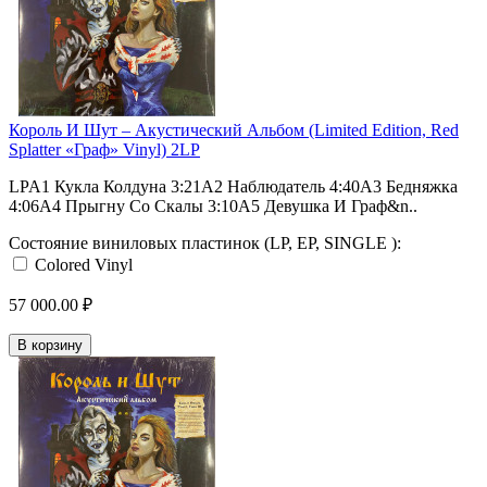
Король И Шут ‎– Акустический Альбом (Limited Edition, Red
Splatter «Граф» Vinyl) 2LP
LPA1 Кукла Колдуна 3:21A2 Наблюдатель 4:40A3 Бедняжка
4:06A4 Прыгну Со Скалы 3:10A5 Девушка И Граф&n..
Состояние виниловых пластинок (LP, EP, SINGLE ):
Colored Vinyl
57 000.00 ₽
В корзину