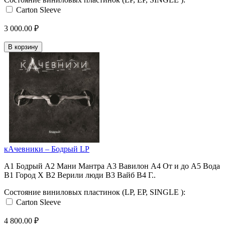
Carton Sleeve
3 000.00 ₽
В корзину
кАчевники ‎– Бодрый LP
A1 Бодрый A2 Мани Мантра A3 Вавилон A4 От и до A5 Вода
В1 Город Х В2 Верили люди В3 Вайб В4 Г..
Состояние виниловых пластинок (LP, EP, SINGLE ):
Carton Sleeve
4 800.00 ₽