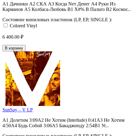
A1 Дачники A2 СКА A3 Когда Nет Денег A4 Руки Из
Карманов A5 Колбаса-Любовь B1 Х#% В Пальто B2 Космос..
Состояние виниловых пластинок (LP, EP, SINGLE ):
Colored Vinyl
6 400.00 ₽
В корзину
SunSay ‎– V LP
A1 Долетим 3:09A2 Не Хотим (Interlude) 0:41A3 Не Хотим
4:50A4 Будь Собой 3:06A5 Бакаджинду 2:54B1 Ус..
Состояние виниловых пластинок (LP, EP, SINGLE ):