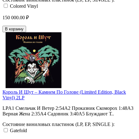
Colored Vinyl
150 000.00 ₽
В корзину
Король И Шут ‎– Камнем По Голове (Limited Edition, Black
Vinyl) 2LP
LPA1 Смельчак И Ветер 2:54A2 Проказник Скоморох 1:48A3
Верная Жена 2:35A4 Садовник 3:40A5 Блуждают Т..
Состояние виниловых пластинок (LP, EP, SINGLE ):
Gatefold