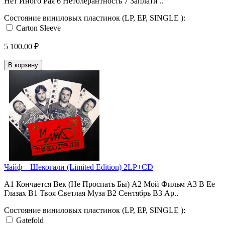
Нет Иного Рая 6 Нетолерантность 7 Заплати ..
Состояние виниловых пластинок (LP, EP, SINGLE ):
Carton Sleeve
5 100.00 ₽
В корзину
Чайф ‎– Шекогали (Limited Edition) 2LP+CD
A1 Кончается Век (Не Проспать Бы) A2 Мой Фильм A3 В Ее
Глазах B1 Твоя Светлая Муза B2 Сентябрь B3 Ар..
Состояние виниловых пластинок (LP, EP, SINGLE ):
Gatefold