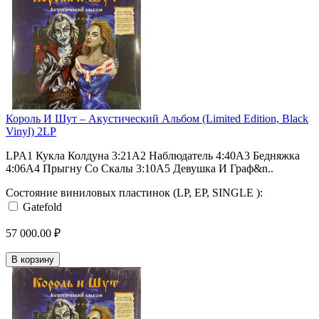
Король И Шут ‎– Акустический Альбом (Limited Edition, Black
Vinyl) 2LP
LPA1 Кукла Колдуна 3:21A2 Наблюдатель 4:40A3 Бедняжка
4:06A4 Прыгну Со Скалы 3:10A5 Девушка И Граф&n..
Состояние виниловых пластинок (LP, EP, SINGLE ):
Gatefold
57 000.00 ₽
В корзину