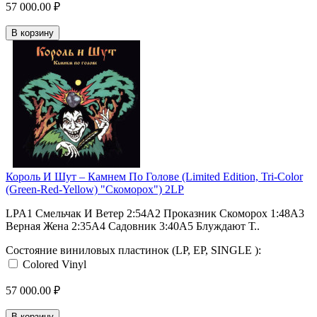
57 000.00 ₽
В корзину
Король И Шут ‎– Камнем По Голове (Limited Edition, Tri-Color
(Green-Red-Yellow) "Скоморох") 2LP
LPA1 Смельчак И Ветер 2:54A2 Проказник Скоморох 1:48A3
Верная Жена 2:35A4 Садовник 3:40A5 Блуждают Т..
Состояние виниловых пластинок (LP, EP, SINGLE ):
Colored Vinyl
57 000.00 ₽
В корзину