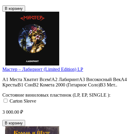
В корзину
Мастер ‎– Лабиринт (Limited Edition) LP
A1 Места Хватит Всем!A2 ЛабиринтA3 Високосный ВекA4
КрестыB1 СонB2 Комета 2000 (Гитарное Соло)B3 Мет..
Состояние виниловых пластинок (LP, EP, SINGLE ):
Carton Sleeve
3 000.00 ₽
В корзину