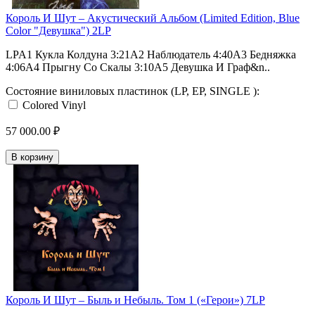
Король И Шут ‎– Акустический Альбом (Limited Edition, Blue
Color "Девушка") 2LP
LPA1 Кукла Колдуна 3:21A2 Наблюдатель 4:40A3 Бедняжка
4:06A4 Прыгну Со Скалы 3:10A5 Девушка И Граф&n..
Состояние виниловых пластинок (LP, EP, SINGLE ):
Colored Vinyl
57 000.00 ₽
В корзину
Король И Шут ‎– Быль и Небыль. Том 1 («Герои») 7LP