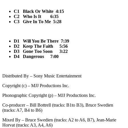
C1
Black Or White 4:15
C2
Who Is It
6:35
C3
Give In To Me 5:28
D1
Will You Be There 7:39
D2
Keep The Faith
5:56
D3
Gone Too Soon
3:22
D4
Dangerous
7:00
Distributed By – Sony Music Entertainment
Copyright (c) – MJJ Productions Inc.
Phonographic Copyright (p) – MJJ Productions Inc.
Co-producer – Bill Bottrell (tracks: B1to B3), Bruce Swedien
(tracks: A7, B4 to B6)
Mixed By – Bruce Swedien (tracks: A2 to A6, B7), Jean-Marie
Horvat (tracks: A3, A4, A6)