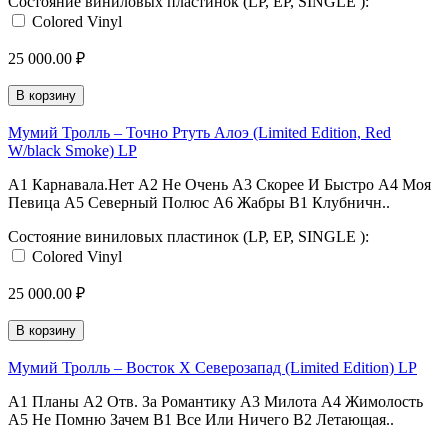
Состояние виниловых пластинок (LP, EP, SINGLE ):
Colored Vinyl
25 000.00 ₽
В корзину
Мумий Тролль ‎– Точно Ртуть Алоэ (Limited Edition, Red
W/black Smoke) LP
A1 Карнавала.Нет A2 Не Очень A3 Скорее И Быстро A4 Моя
Певица A5 Северный Полюс A6 Жабры B1 Клубничн..
Состояние виниловых пластинок (LP, EP, SINGLE ):
Colored Vinyl
25 000.00 ₽
В корзину
Мумий Тролль ‎– Восток X Северозапад (Limited Edition) LP
A1 Планы A2 Отв. За Романтику A3 Милота A4 Жимолость
A5 Не Помню Зачем B1 Все Или Ничего B2 Летающая..