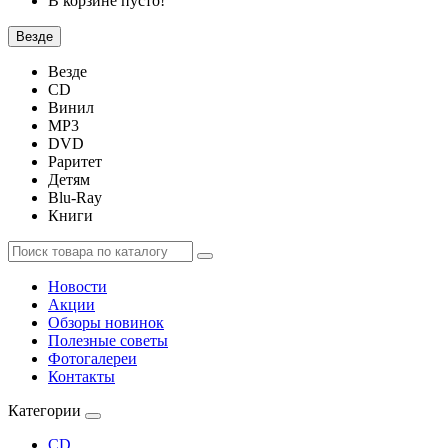
В корзине пусто!
Везде
Везде
CD
Винил
MP3
DVD
Раритет
Детям
Blu-Ray
Книги
Новости
Акции
Обзоры новинок
Полезные советы
Фотогалереи
Контакты
Категории
CD