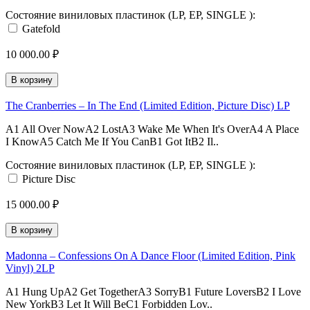
Состояние виниловых пластинок (LP, EP, SINGLE ):
Gatefold
10 000.00 ₽
В корзину
The Cranberries ‎– In The End (Limited Edition, Picture Disc) LP
A1 All Over NowA2 LostA3 Wake Me When It's OverA4 A Place
I KnowA5 Catch Me If You CanB1 Got ItB2 Il..
Состояние виниловых пластинок (LP, EP, SINGLE ):
Picture Disc
15 000.00 ₽
В корзину
Madonna ‎– Confessions On A Dance Floor (Limited Edition, Pink
Vinyl) 2LP
A1 Hung UpA2 Get TogetherA3 SorryB1 Future LoversB2 I Love
New YorkB3 Let It Will BeC1 Forbidden Lov..