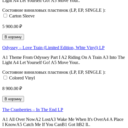
Light A4 Let Yourself Go! A5 Move Your..
Состояние виниловых пластинок (LP, EP, SINGLE ):
Carton Sleeve
5 900.00 ₽
В корзину
Odyssey ‎– Love Train (Limited Edition, Whte Vinyl) LP
A1 Theme From Odyssey Part I A2 Riding On A Train A3 Into The
Light A4 Let Yourself Go! A5 Move Your..
Состояние виниловых пластинок (LP, EP, SINGLE ):
Colored Vinyl
8 900.00 ₽
В корзину
The Cranberries ‎– In The End LP
A1 All Over NowA2 LostA3 Wake Me When It's OverA4 A Place
I KnowA5 Catch Me If You CanB1 Got ItB2 Il..