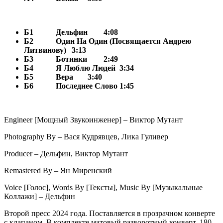
Б1
Дельфин
4:08
Б2
Один На Один (Посвящается Андрею
Литвинову)
3:13
Б3
Ботинки
2:49
Б4
Я Люблю Людей
3:34
Б5
Вера
3:40
Б6
Последнее Слово
1:45
Engineer [Мощный Звукоинженер] – Виктор Мутант
Photography By – Вася Кудрявцев, Лика Гуливер
Producer – Дельфин, Виктор Мутант
Remastered By – Ян Миренский
Voice [Голос], Words By [Тексты], Music By [Музыкальные
Коллажи] – Дельфин
Второй пресс 2024 года. Поставляется в прозрачном конверте
с клапаном. В комплекте матовый разворотный конверт, 180-