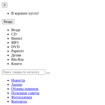
0
В корзине пусто!
Везде
Везде
CD
Винил
MP3
DVD
Раритет
Детям
Blu-Ray
Книги
Новости
Акции
Обзоры новинок
Полезные советы
Фотогалереи
Контакты