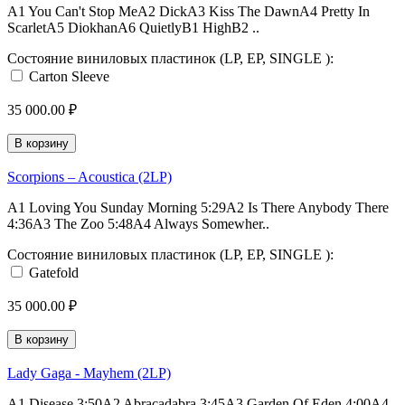
A1 You Can't Stop MeA2 DickA3 Kiss The DawnA4 Pretty In
ScarletA5 DiokhanA6 QuietlyB1 HighB2 ..
Состояние виниловых пластинок (LP, EP, SINGLE ):
Carton Sleeve
35 000.00 ₽
В корзину
Scorpions – Acoustica (2LP)
A1 Loving You Sunday Morning 5:29A2 Is There Anybody There
4:36A3 The Zoo 5:48A4 Always Somewher..
Состояние виниловых пластинок (LP, EP, SINGLE ):
Gatefold
35 000.00 ₽
В корзину
Lady Gaga - Mayhem (2LP)
A1 Disease 3:50A2 Abracadabra 3:45A3 Garden Of Eden 4:00A4