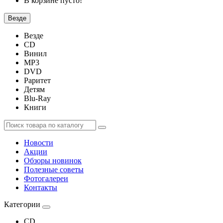
В корзине пусто!
Везде
Везде
CD
Винил
MP3
DVD
Раритет
Детям
Blu-Ray
Книги
Новости
Акции
Обзоры новинок
Полезные советы
Фотогалереи
Контакты
Категории
CD