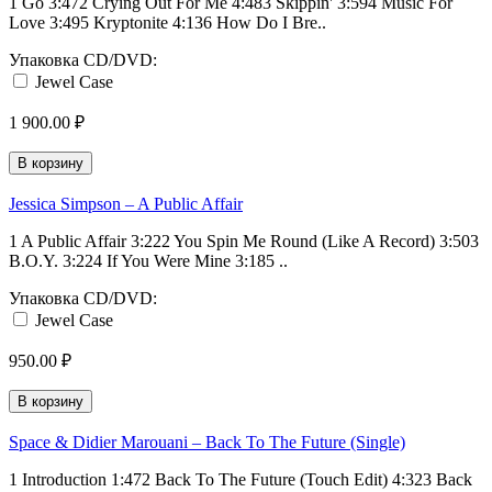
1 Go 3:472 Crying Out For Me 4:483 Skippin' 3:594 Music For
Love 3:495 Kryptonite 4:136 How Do I Bre..
Упаковка CD/DVD:
Jewel Case
1 900.00 ₽
В корзину
Jessica Simpson ‎– A Public Affair
1 A Public Affair 3:222 You Spin Me Round (Like A Record) 3:503
B.O.Y. 3:224 If You Were Mine 3:185 ..
Упаковка CD/DVD:
Jewel Case
950.00 ₽
В корзину
Space & Didier Marouani ‎– Back To The Future (Single)
1 Introduction 1:472 Back To The Future (Touch Edit) 4:323 Back