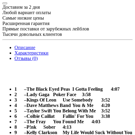
Доставим за 2 дня
Любой вариант оплаты
Самые низкие цены
Расширенная гарантия
Прямые поставки от зарубежных лейблов
Тысячи довольных клиентов
Описание
Характеристики
Отзывы (0)
1
–The Black Eyed Peas
I Gotta Feeling
4:07
2
–Lady Gaga
Poker Face
3:58
3
–Kings Of Leon
Use Somebody
3:52
4
–Dave Matthews Band
You & Me
4:20
5
–Taylor Swift
You Belong With Me
3:52
6
–Colbie Caillat
Fallin' For You
3:38
7
–The Fray
You Found Me
4:03
8
–P!nk
Sober
4:13
9
–Kelly Clarkson
My Life Would Suck Without You