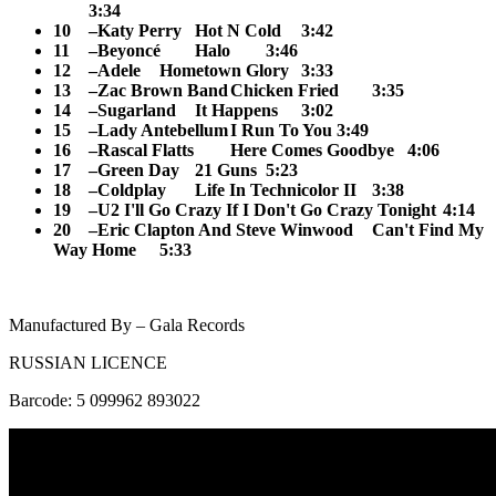
3:34
10
–Katy Perry
Hot N Cold
3:42
11
–Beyoncé
Halo
3:46
12
–Adele
Hometown Glory
3:33
13
–Zac Brown Band
Chicken Fried
3:35
14
–Sugarland
It Happens
3:02
15
–Lady Antebellum
I Run To You
3:49
16
–Rascal Flatts
Here Comes Goodbye
4:06
17
–Green Day
21 Guns
5:23
18
–Coldplay
Life In Technicolor II
3:38
19
–U2
I'll Go Crazy If I Don't Go Crazy Tonight
4:14
20
–Eric Clapton And Steve Winwood
Can't Find My
Way Home
5:33
Manufactured By – Gala Records
RUSSIAN LICENCE
Barcode: 5 099962 893022