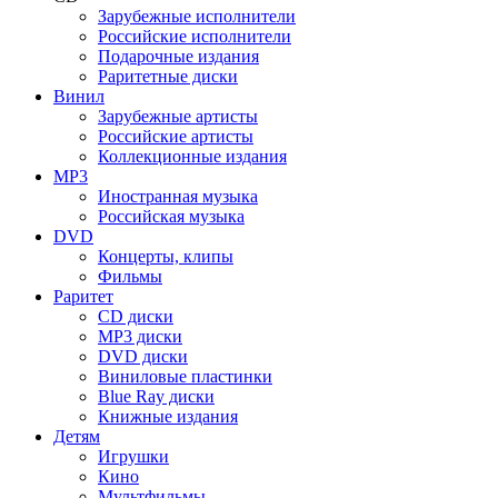
Зарубежные исполнители
Российские исполнители
Подарочные издания
Раритетные диски
Винил
Зарубежные артисты
Российские артисты
Коллекционные издания
MP3
Иностранная музыка
Российская музыка
DVD
Концерты, клипы
Фильмы
Раритет
CD диски
MP3 диски
DVD диски
Виниловые пластинки
Blue Ray диски
Книжные издания
Детям
Игрушки
Кино
Мультфильмы