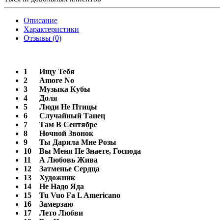
Описание
Характеристики
Отзывы (0)
1
Ищу Тебя
2
Amore No
3
Музыка Кубы
4
Доля
5
Люди Не Птицы
6
Случайный Танец
7
Там В Сентябре
8
Ночной Звонок
9
Ты Дарила Мне Розы
10
Вы Меня Не Знаете, Господа
11
А Любовь Жива
12
Затменье Сердца
13
Художник
14
Не Надо Яда
15
Tu Vuo Fa L Americano
16
Замерзаю
17
Лето Любви