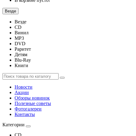
В корзине пусто!
Везде
Везде
CD
Винил
MP3
DVD
Раритет
Детям
Blu-Ray
Книги
Новости
Акции
Обзоры новинок
Полезные советы
Фотогалереи
Контакты
Категории
CD