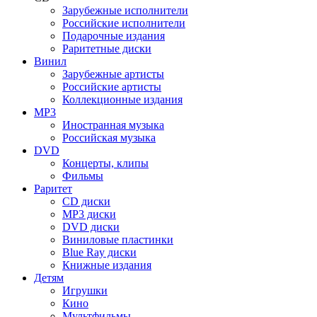
Зарубежные исполнители
Российские исполнители
Подарочные издания
Раритетные диски
Винил
Зарубежные артисты
Российские артисты
Коллекционные издания
MP3
Иностранная музыка
Российская музыка
DVD
Концерты, клипы
Фильмы
Раритет
CD диски
MP3 диски
DVD диски
Виниловые пластинки
Blue Ray диски
Книжные издания
Детям
Игрушки
Кино
Мультфильмы