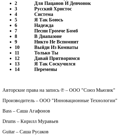
2
Для Пацанов И Девчонок
3
Русский Христос
4
Система
5
Я Так Боюсь
6
Надежда
7
Песни Громче Бомб
8
В Диапазоне
9
Никто Не Вспомнит
10
Выйди Из Комнаты
11
Только Ты
12
Давай Притворимся
13
Я Так Соскучился
14
Перемены
Авторские права на запись ℗ – ООО "Союз Мьюзик"
Производитель – ООО "Инновационные Технологии"
Bass – Саша Агафонов
Drums – Кирилл Муравьев
Guitar – Саша Русаков