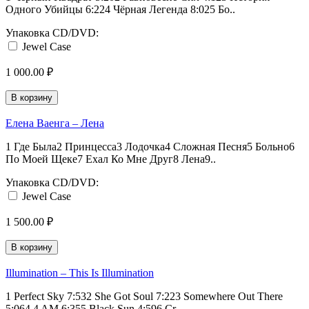
Одного Убийцы 6:224 Чёрная Легенда 8:025 Бо..
Упаковка CD/DVD:
Jewel Case
1 000.00 ₽
В корзину
Елена Ваенга – Лена
1 Где Была2 Принцесса3 Лодочка4 Сложная Песня5 Больно6
По Моей Щеке7 Ехал Ко Мне Друг8 Лена9..
Упаковка CD/DVD:
Jewel Case
1 500.00 ₽
В корзину
Illumination – This Is Illumination
1 Perfect Sky 7:532 She Got Soul 7:223 Somewhere Out There
5:064 4 AM 6:355 Black Sun 4:596 Cr..