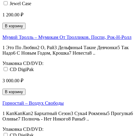
Jewel Case
1 200.00 ₽
В корзину
Мумий Тролль – Мумикам От Тролликов. Поспи, Рок-Н-Ролл
1 Это По Любви2 О, Рай3 Дельфины4 Такие Девчонки5 Так
Надо6 С Новым Годом, Крошка7 Невеста8 ..
Упаковка CD/DVD:
CD DigiPak
3 000.00 ₽
В корзину
Горностай – Воздух Свободы
1 КапКапКап2 Бархатный Сезон3 Сука4 Рокмэны5 Прогулка6
Оливье7 Полночь - Нет Никого8 Раны9 ..
Упаковка CD/DVD:
CD DigiPak