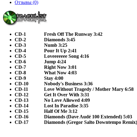
Отзывы (0)
CD-1
Fresh Off The Runway 3:42
CD-2
Diamonds 3:45
CD-3
Numb 3:25
CD-4
Pour It Up 2:41
CD-5
Loveeeeeee Song 4:16
CD-6
Jump 4:24
CD-7
Right Now 3:01
CD-8
What Now 4:03
CD-9
Stay 4:00
CD-10
Nobody's Business 3:36
CD-11
Love Without Tragedy / Mother Mary 6:58
CD-12
Get It Over With 3:31
CD-13
No Love Allowed 4:09
CD-14
Lost In Paradise 3:35
CD-15
Half Of Me 3:12
CD-16
Diamonds (Dave Audé 100 Extended) 5:03
CD-17
Diamonds (Gregor Salto Downtempo Remix)