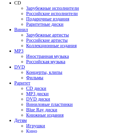
CD
Зарубежные исполнители
Российские исполнители
Подарочные издания
Раритетные диски
Винил
Зарубежные артисты
Российские артисты
Коллекционные издания
MP3
Иностранная музыка
Российская музыка
DVD
Концерты, клипы
Фильмы
Раритет
CD диски
MP3 диски
DVD диски
Виниловые пластинки
Blue Ray диски
Книжные издания
Детям
Игрушки
Кино