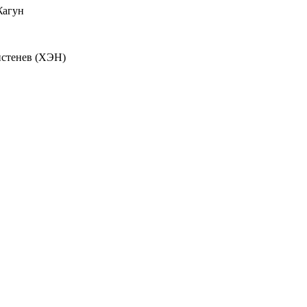
Жагун
истенев (ХЭН)