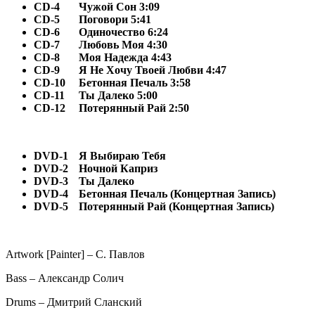
CD-4
Чужой Сон 3:09
CD-5
Поговори 5:41
CD-6
Одиночество 6:24
CD-7
Любовь Моя 4:30
CD-8
Моя Надежда 4:43
CD-9
Я Не Хочу Твоей Любви 4:47
CD-10
Бетонная Печаль 3:58
CD-11
Ты Далеко 5:00
CD-12
Потерянный Рай 2:50
DVD-1
Я Выбираю Тебя
DVD-2
Ночной Каприз
DVD-3
Ты Далеко
DVD-4
Бетонная Печаль (Концертная Запись)
DVD-5
Потерянный Рай (Концертная Запись)
Artwork [Painter] – С. Павлов
Bass – Александр Солич
Drums – Дмитрий Сланский