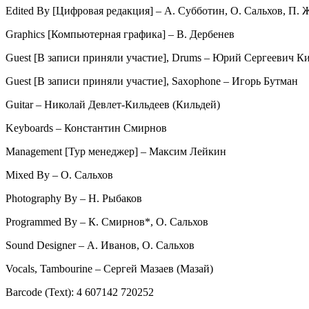
Edited By [Цифровая редакция] – А. Субботин, О. Сальхов, П. 
Graphics [Компьютерная графика] – В. Дербенев
Guest [В записи приняли участие], Drums – Юрий Сергеевич К
Guest [В записи приняли участие], Saxophone – Игорь Бутман
Guitar – Николай Девлет-Кильдеев (Кильдей)
Keyboards – Константин Смирнов
Management [Тур менеджер] – Максим Лейкин
Mixed By – О. Сальхов
Photography By – Н. Рыбаков
Programmed By – К. Смирнов*, О. Сальхов
Sound Designer – А. Иванов, О. Сальхов
Vocals, Tambourine – Сергей Мазаев (Мазай)
Barcode (Text): 4 607142 720252