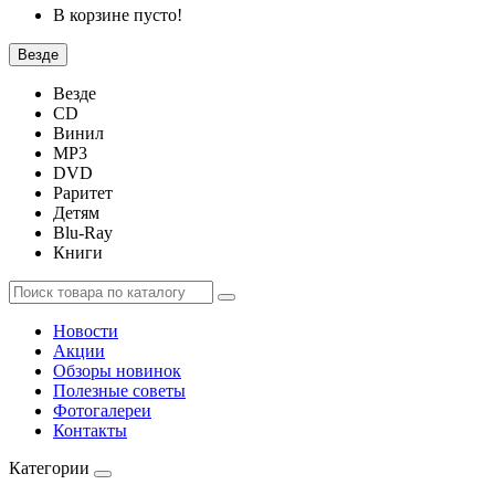
В корзине пусто!
Везде
Везде
CD
Винил
MP3
DVD
Раритет
Детям
Blu-Ray
Книги
Новости
Акции
Обзоры новинок
Полезные советы
Фотогалереи
Контакты
Категории