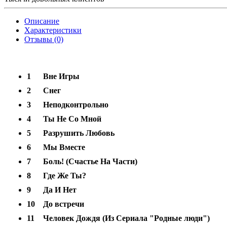
Описание
Характеристики
Отзывы (0)
1
Вне Игры
2
Снег
3
Неподконтрольно
4
Ты Не Со Мной
5
Разрушить Любовь
6
Мы Вместе
7
Боль! (Счастье На Части)
8
Где Же Ты?
9
Да И Нет
10
До встречи
11
Человек Дождя (Из Сериала "Родные люди")