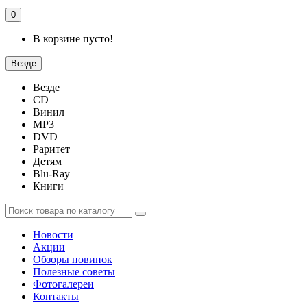
0
В корзине пусто!
Везде
Везде
CD
Винил
MP3
DVD
Раритет
Детям
Blu-Ray
Книги
Новости
Акции
Обзоры новинок
Полезные советы
Фотогалереи
Контакты