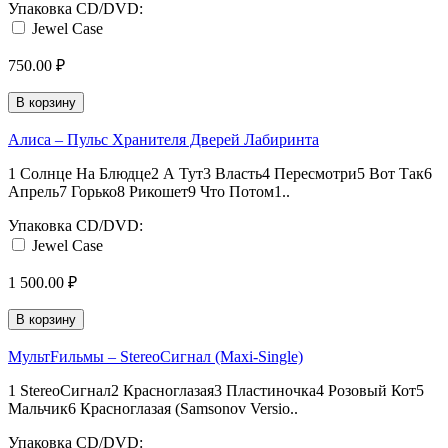
Упаковка CD/DVD:
Jewel Case
750.00 ₽
В корзину
Алиса – Пульс Хранителя Дверей Лабиринта
1 Солнце На Блюдце2 А Тут3 Власть4 Пересмотри5 Вот Так6
Апрель7 Горько8 Рикошет9 Что Потом1..
Упаковка CD/DVD:
Jewel Case
1 500.00 ₽
В корзину
МультFильмы – StereoСигнал (Maxi-Single)
1 StereoСигнал2 Красноглазая3 Пластиночка4 Розовый Кот5
Мальчик6 Красноглазая (Samsonov Versio..
Упаковка CD/DVD: