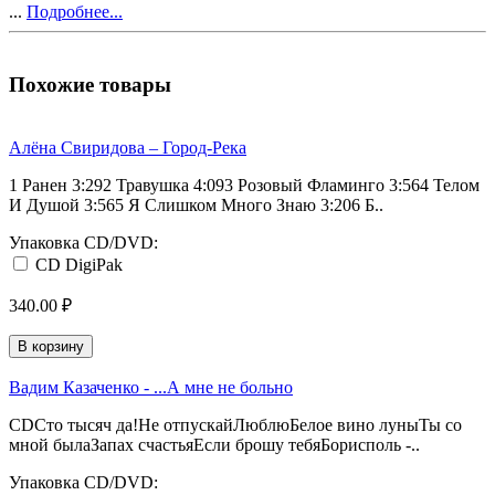
...
Подробнее...
Похожие товары
Алёна Свиридова ‎– Город-Река
1 Ранен 3:292 Травушка 4:093 Розовый Фламинго 3:564 Телом
И Душой 3:565 Я Слишком Много Знаю 3:206 Б..
Упаковка CD/DVD:
CD DigiPak
340.00 ₽
В корзину
Вадим Казаченко - ...А мне не больно
CDСто тысяч да!Не отпускайЛюблюБелое вино луныТы со
мной былаЗапах счастьяЕсли брошу тебяБорисполь -..
Упаковка CD/DVD: