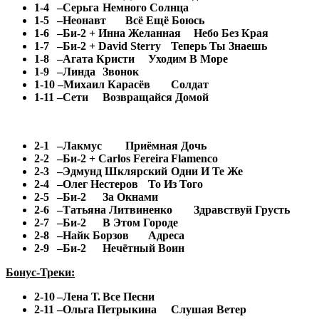
1-4
–Серьга
Немного Солнца
1-5
–Неонавт
Всё Ещё Боюсь
1-6
–Би-2 + Инна Желанная
Небо Без Края
1-7
–Би-2 + David Sterry
Теперь Ты Знаешь
1-8
–Агата Кристи
Уходим В Море
1-9
–Линда
Звонок
1-10 –Михаил Карасёв
Солдат
1-11 –Сети
Возвращайся Домой
2-1
–Лакмус
Приёмная Дочь
2-2
–Би-2 + Carlos Fereira
Flamenco
2-3
–Эдмунд Шклярский
Одни И Те Же
2-4
–Олег Нестеров
То Из Того
2-5
–Би-2
За Окнами
2-6
–Татьяна Литвиненко
Здравствуй Грусть
2-7
–Би-2
В Этом Городе
2-8
–Найк Борзов
Адреса
2-9
–Би-2
Нечётный Воин
Бонус-Треки:
2-10
–Лена Т.
Все Песни
2-11
–Ольга Петрыкина
Слушая Ветер