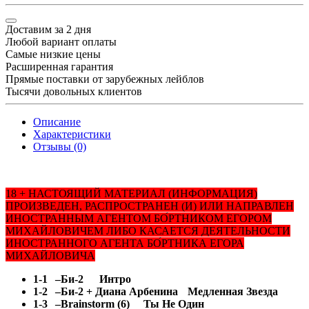
Доставим за 2 дня
Любой вариант оплаты
Самые низкие цены
Расширенная гарантия
Прямые поставки от зарубежных лейблов
Тысячи довольных клиентов
Описание
Характеристики
Отзывы (0)
18 + НАСТОЯЩИЙ МАТЕРИАЛ (ИНФОРМАЦИЯ)
ПРОИЗВЕДЕН, РАСПРОСТРАНЕН (И) ИЛИ НАПРАВЛЕН
ИНОСТРАННЫМ АГЕНТОМ БО́РТНИКОМ ЕГОРОМ
МИХАЙЛОВИЧЕМ ЛИБО КАСАЕТСЯ ДЕЯТЕЛЬНОСТИ
ИНОСТРАННОГО АГЕНТА БО́РТНИКА ЕГОРА
МИХАЙЛОВИЧА
1-1
–Би-2
Интро
1-2
–Би-2 + Диана Арбенина
Медленная Звезда
1-3
–Brainstorm (6)
Ты Не Один