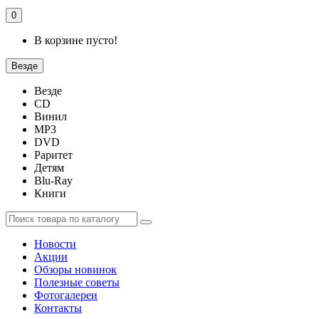
0
В корзине пусто!
Везде
Везде
CD
Винил
MP3
DVD
Раритет
Детям
Blu-Ray
Книги
Новости
Акции
Обзоры новинок
Полезные советы
Фотогалереи
Контакты