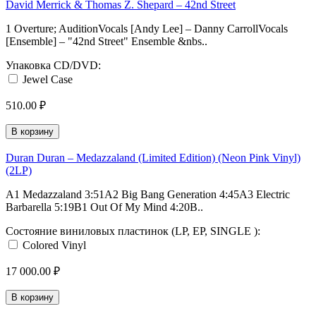
David Merrick & Thomas Z. Shepard ‎– 42nd Street
1 Overture; AuditionVocals [Andy Lee] – Danny CarrollVocals
[Ensemble] – "42nd Street" Ensemble &nbs..
Упаковка CD/DVD:
Jewel Case
510.00 ₽
В корзину
Duran Duran – Medazzaland (Limited Edition) (Neon Pink Vinyl)
(2LP)
A1 Medazzaland 3:51A2 Big Bang Generation 4:45A3 Electric
Barbarella 5:19B1 Out Of My Mind 4:20B..
Состояние виниловых пластинок (LP, EP, SINGLE ):
Colored Vinyl
17 000.00 ₽
В корзину