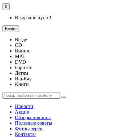
0
В корзине пусто!
Везде
Везде
CD
Винил
MP3
DVD
Раритет
Детям
Blu-Ray
Книги
Новости
Акции
Обзоры новинок
Полезные советы
Фотогалереи
Контакты