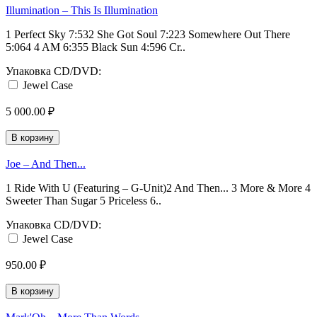
Illumination – This Is Illumination
1 Perfect Sky 7:532 She Got Soul 7:223 Somewhere Out There
5:064 4 AM 6:355 Black Sun 4:596 Cr..
Упаковка CD/DVD:
Jewel Case
5 000.00 ₽
В корзину
Joe ‎– And Then...
1 Ride With U (Featuring – G-Unit)2 And Then... 3 More & More 4
Sweeter Than Sugar 5 Priceless 6..
Упаковка CD/DVD:
Jewel Case
950.00 ₽
В корзину