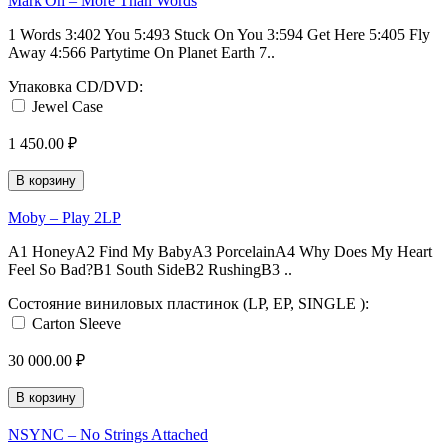
Mark'Oh ‎– More Than Words
1 Words 3:402 You 5:493 Stuck On You 3:594 Get Here 5:405 Fly
Away 4:566 Partytime On Planet Earth 7..
Упаковка CD/DVD:
Jewel Case
1 450.00 ₽
В корзину
Moby – Play 2LP
A1 HoneyA2 Find My BabyA3 PorcelainA4 Why Does My Heart
Feel So Bad?B1 South SideB2 RushingB3 ..
Состояние виниловых пластинок (LP, EP, SINGLE ):
Carton Sleeve
30 000.00 ₽
В корзину
NSYNC ‎– No Strings Attached