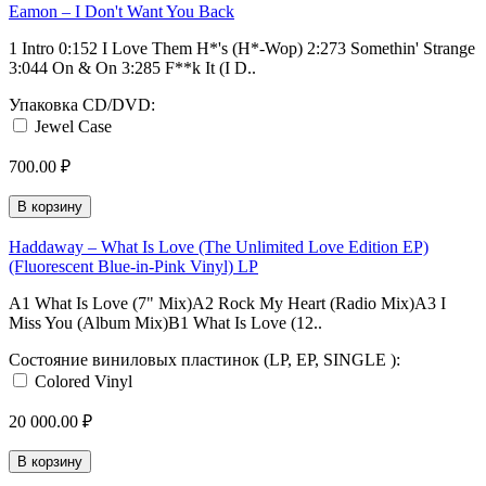
Eamon ‎– I Don't Want You Back
1 Intro 0:152 I Love Them H*'s (H*-Wop) 2:273 Somethin' Strange
3:044 On & On 3:285 F**k It (I D..
Упаковка CD/DVD:
Jewel Case
700.00 ₽
В корзину
Haddaway – What Is Love (The Unlimited Love Edition EP)
(Fluorescent Blue-in-Pink Vinyl) LP
A1 What Is Love (7" Mix)A2 Rock My Heart (Radio Mix)A3 I
Miss You (Album Mix)B1 What Is Love (12..
Состояние виниловых пластинок (LP, EP, SINGLE ):
Colored Vinyl
20 000.00 ₽
В корзину