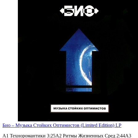
Био – Музыка Стойких Оптимистов (Limited Edition) LP
A1 Техноромантики 3:25A2 Ритмы Жизненных Сред 2:44A3