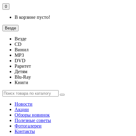
0
В корзине пусто!
Везде
Везде
CD
Винил
MP3
DVD
Раритет
Детям
Blu-Ray
Книги
Новости
Акции
Обзоры новинок
Полезные советы
Фотогалереи
Контакты