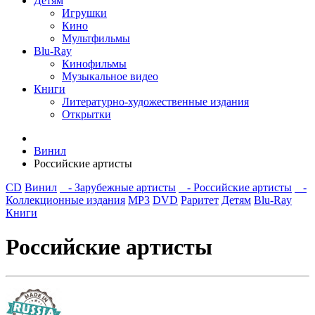
Детям
Игрушки
Кино
Мультфильмы
Blu-Ray
Кинофильмы
Музыкальное видео
Книги
Литературно-художественные издания
Открытки
Винил
Российские артисты
CD
Винил
- Зарубежные артисты
- Российские артисты
-
Коллекционные издания
MP3
DVD
Раритет
Детям
Blu-Ray
Книги
Российские артисты