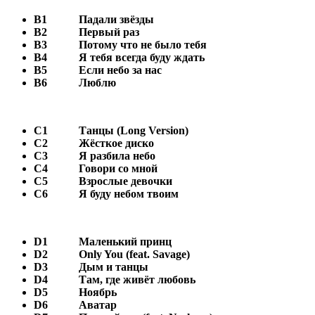
B1
Падали звёзды
В2
Первый раз
В3
Потому что не было тебя
В4
Я тебя всегда буду ждать
В5
Если небо за нас
В6
Люблю
С1
Танцы (Long Version)
С2
Жёсткое диско
С3
Я разбила небо
С4
Говори со мной
С5
Взрослые девочки
С6
Я буду небом твоим
D1
Маленький принц
D2
Only You (feat. Savage)
D3
Дым и танцы
D4
Там, где живёт любовь
D5
Ноябрь
D6
Аватар