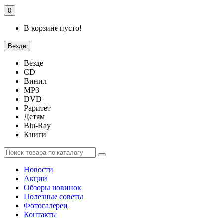
0
В корзине пусто!
Везде
Везде
CD
Винил
MP3
DVD
Раритет
Детям
Blu-Ray
Книги
Новости
Акции
Обзоры новинок
Полезные советы
Фотогалереи
Контакты