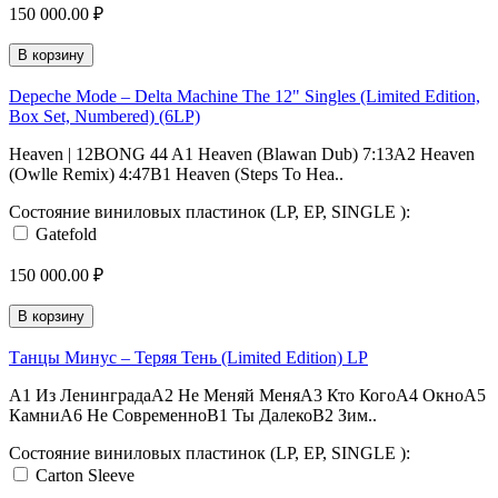
150 000.00 ₽
В корзину
Depeche Mode – Delta Machine The 12" Singles (Limited Edition,
Box Set, Numbered) (6LP)
Heaven | 12BONG 44 A1 Heaven (Blawan Dub) 7:13A2 Heaven
(Owlle Remix) 4:47B1 Heaven (Steps To Hea..
Состояние виниловых пластинок (LP, EP, SINGLE ):
Gatefold
150 000.00 ₽
В корзину
Танцы Минус – Теряя Тень (Limited Edition) LP
A1 Из ЛенинградаA2 Не Меняй МеняA3 Кто КогоA4 ОкноA5
КамниA6 Не СовременноB1 Ты ДалекоB2 Зим..
Состояние виниловых пластинок (LP, EP, SINGLE ):
Carton Sleeve