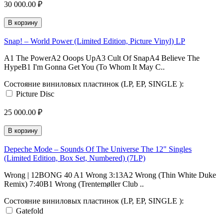
30 000.00 ₽
В корзину
Snap! – World Power (Limited Edition, Picture Vinyl) LP
A1 The PowerA2 Ooops UpA3 Cult Of SnapA4 Believe The
HypeB1 I'm Gonna Get You (To Whom It May C..
Состояние виниловых пластинок (LP, EP, SINGLE ):
Picture Disc
25 000.00 ₽
В корзину
Depeche Mode – Sounds Of The Universe The 12" Singles
(Limited Edition, Box Set, Numbered) (7LP)
Wrong | 12BONG 40 A1 Wrong 3:13A2 Wrong (Thin White Duke
Remix) 7:40B1 Wrong (Trentemøller Club ..
Состояние виниловых пластинок (LP, EP, SINGLE ):
Gatefold