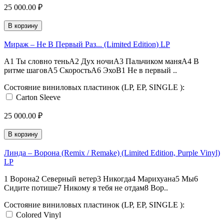
25 000.00 ₽
В корзину
Мираж – Не В Первый Раз... (Limited Edition) LP
A1 Ты словно теньA2 Дух ночиA3 Пальчиком маняA4 В
ритме шаговA5 СкоростьA6 ЭхоB1 Не в первый ..
Состояние виниловых пластинок (LP, EP, SINGLE ):
Carton Sleeve
25 000.00 ₽
В корзину
Линда – Ворона (Remix / Remake) (Limited Edition, Purple Vinyl)
LP
1 Ворона2 Северный ветер3 Никогда4 Марихуана5 Мы6
Сидите потише7 Никому я тебя не отдам8 Вор..
Состояние виниловых пластинок (LP, EP, SINGLE ):
Colored Vinyl