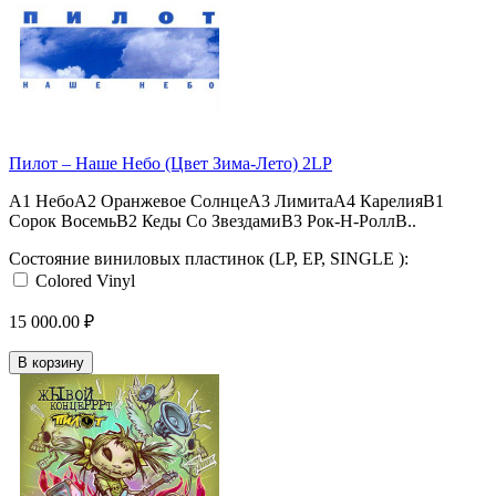
Пилот – Наше Небо (Цвет Зима-Лето) 2LP
A1 НебоA2 Оранжевое СолнцеA3 ЛимитаA4 КарелияB1
Сорок ВосемьB2 Кеды Со ЗвездамиB3 Рок-Н-РоллB..
Состояние виниловых пластинок (LP, EP, SINGLE ):
Colored Vinyl
15 000.00 ₽
В корзину