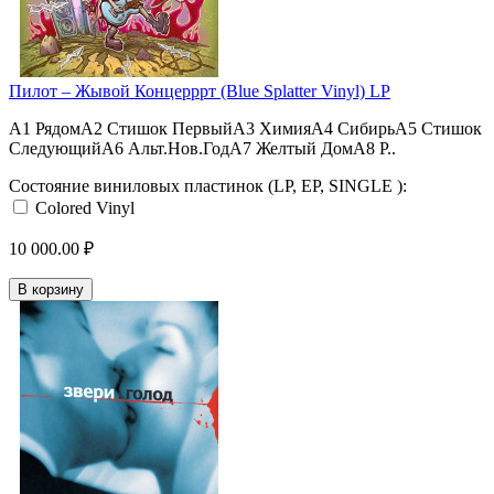
Пилот – Жывой Концерррт (Blue Splatter Vinyl) LP
A1 РядомA2 Стишок ПервыйA3 ХимияA4 СибирьA5 Стишок
СледующийA6 Альт.Нов.ГодA7 Желтый ДомA8 Р..
Состояние виниловых пластинок (LP, EP, SINGLE ):
Colored Vinyl
10 000.00 ₽
В корзину