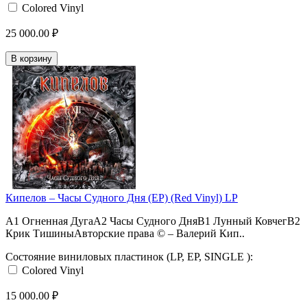
Colored Vinyl
25 000.00 ₽
В корзину
Кипелов – Часы Судного Дня (EP) (Red Vinyl) LP
A1 Огненная ДугаA2 Часы Судного ДняB1 Лунный КовчегB2
Крик ТишиныАвторские права © – Валерий Кип..
Состояние виниловых пластинок (LP, EP, SINGLE ):
Colored Vinyl
15 000.00 ₽