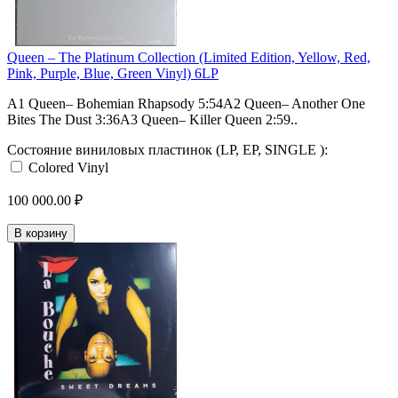
Queen – The Platinum Collection (Limited Edition, Yellow, Red,
Pink, Purple, Blue, Green Vinyl) 6LP
A1 Queen– Bohemian Rhapsody 5:54A2 Queen– Another One
Bites The Dust 3:36A3 Queen– Killer Queen 2:59..
Состояние виниловых пластинок (LP, EP, SINGLE ):
Colored Vinyl
100 000.00 ₽
В корзину