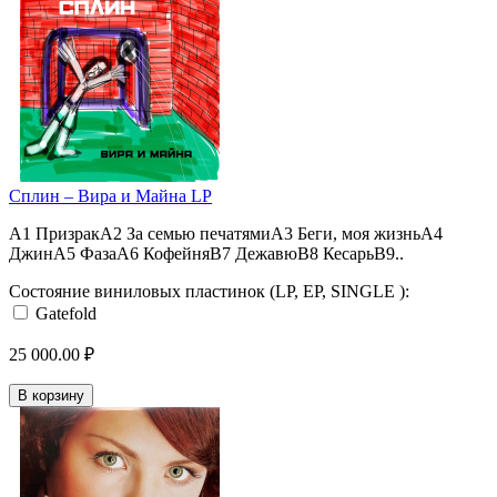
Сплин – Вира и Майна LP
A1 ПризракA2 За семью печатямиA3 Беги, моя жизньA4
ДжинA5 ФазаA6 КофейняB7 ДежавюB8 КесарьB9..
Состояние виниловых пластинок (LP, EP, SINGLE ):
Gatefold
25 000.00 ₽
В корзину