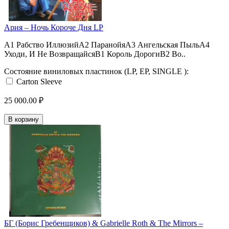
Ария – Ночь Короче Дня LP
А1 Рабство ИллюзийА2 ПаранойяА3 Ангельская ПыльА4
Уходи, И Не ВозвращайсяВ1 Король ДорогиВ2 Во..
Состояние виниловых пластинок (LP, EP, SINGLE ):
Carton Sleeve
25 000.00 ₽
В корзину
БГ (Борис Гребенщиков) & Gabrielle Roth & The Mirrors –