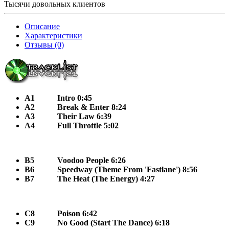
Тысячи довольных клиентов
Описание
Характеристики
Отзывы (0)
A1
Intro 0:45
A2
Break & Enter 8:24
A3
Their Law 6:39
A4
Full Throttle 5:02
B5
Voodoo People 6:26
B6
Speedway (Theme From 'Fastlane') 8:56
B7
The Heat (The Energy) 4:27
C8
Poison 6:42
C9
No Good (Start The Dance) 6:18