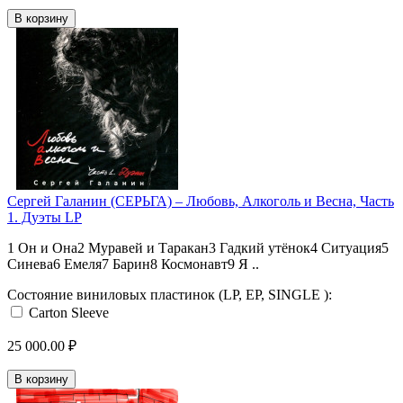
В корзину
Сергей Галанин (СЕРЬГА) ‎– Любовь, Алкоголь и Весна, Часть
1. Дуэты LP
1 Он и Она2 Муравей и Таракан3 Гадкий утёнок4 Ситуация5
Синева6 Емеля7 Барин8 Космонавт9 Я ..
Состояние виниловых пластинок (LP, EP, SINGLE ):
Carton Sleeve
25 000.00 ₽
В корзину