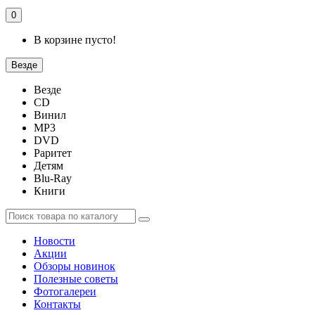
0
В корзине пусто!
Везде
Везде
CD
Винил
MP3
DVD
Раритет
Детям
Blu-Ray
Книги
Новости
Акции
Обзоры новинок
Полезные советы
Фотогалереи
Контакты