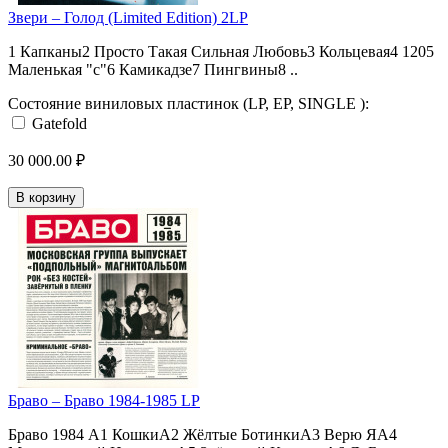
Звери – Голод (Limited Edition) 2LP
1 Капканы2 Просто Такая Сильная Любовь3 Кольцевая4 1205
Маленькая "с"6 Камикадзе7 Пингвины8 ..
Состояние виниловых пластинок (LP, EP, SINGLE ):
Gatefold
30 000.00 ₽
В корзину
Браво – Браво 1984-1985 LP
Браво 1984 A1 КошкиA2 Жёлтые БотинкиA3 Верю ЯA4