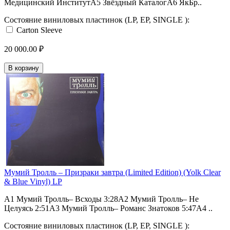
Медицинский ИнститутA5 Звёздный КаталогA6 ЯкБр..
Состояние виниловых пластинок (LP, EP, SINGLE ):
Carton Sleeve
20 000.00 ₽
В корзину
Мумий Тролль ‎– Призраки завтра (Limited Edition) (Yolk Clear
& Blue Vinyl) LP
А1 Мумий Тролль– Всходы 3:28А2 Мумий Тролль– Не
Целуясь 2:51А3 Мумий Тролль– Романс Знатоков 5:47А4 ..
Состояние виниловых пластинок (LP, EP, SINGLE ):