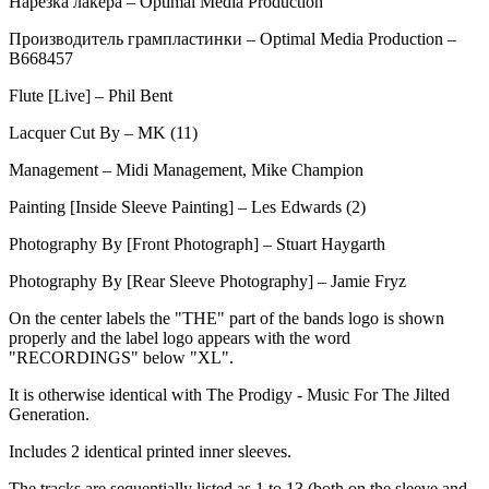
Нарезка лакера – Optimal Media Production
Производитель грампластинки – Optimal Media Production –
B668457
Flute [Live] – Phil Bent
Lacquer Cut By – MK (11)
Management – Midi Management, Mike Champion
Painting [Inside Sleeve Painting] – Les Edwards (2)
Photography By [Front Photograph] – Stuart Haygarth
Photography By [Rear Sleeve Photography] – Jamie Fryz
On the center labels the "THE" part of the bands logo is shown
properly and the label logo appears with the word
"RECORDINGS" below "XL".
It is otherwise identical with The Prodigy - Music For The Jilted
Generation.
Includes 2 identical printed inner sleeves.
The tracks are sequentially listed as 1 to 13 (both on the sleeve and