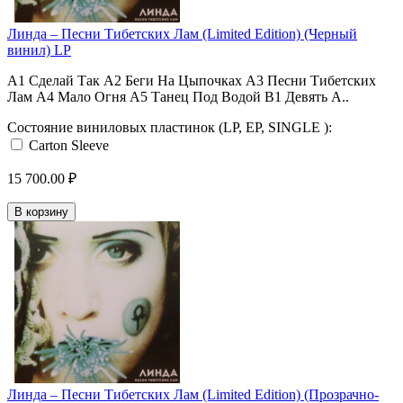
Линда ‎– Песни Тибетских Лам (Limited Edition) (Черный
винил) LP
A1 Сделай Так A2 Беги На Цыпочках A3 Песни Тибетских
Лам A4 Мало Огня A5 Танец Под Водой B1 Девять А..
Состояние виниловых пластинок (LP, EP, SINGLE ):
Carton Sleeve
15 700.00 ₽
В корзину
Линда ‎– Песни Тибетских Лам (Limited Edition) (Прозрачно-