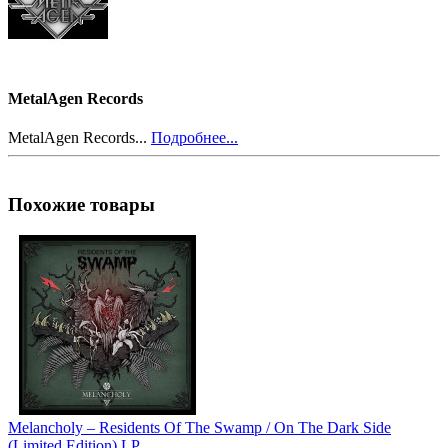
MetalAgen Records
MetalAgen Records...
Подробнее...
Похожие товары
Melancholy ‎– Residents Of The Swamp / On The Dark Side
(Limited Edition) LP