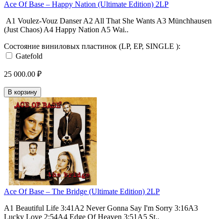
Ace Of Base ‎– Happy Nation (Ultimate Edition) 2LP
A1 Voulez-Vouz Danser A2 All That She Wants A3 Münchhausen
(Just Chaos) A4 Happy Nation A5 Wai..
Состояние виниловых пластинок (LP, EP, SINGLE ):
Gatefold
25 000.00 ₽
В корзину
Ace Of Base ‎– The Bridge (Ultimate Edition) 2LP
A1 Beautiful Life 3:41A2 Never Gonna Say I'm Sorry 3:16A3
Lucky Love 2:54A4 Edge Of Heaven 3:51A5 St..