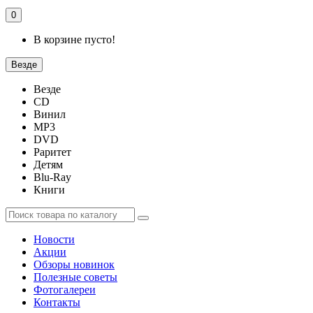
0
В корзине пусто!
Везде
Везде
CD
Винил
MP3
DVD
Раритет
Детям
Blu-Ray
Книги
Новости
Акции
Обзоры новинок
Полезные советы
Фотогалереи
Контакты