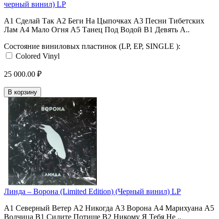
черный винил) LP
A1 Сделай Так A2 Беги На Цыпочках A3 Песни Тибетских
Лам A4 Мало Огня A5 Танец Под Водой B1 Девять А..
Состояние виниловых пластинок (LP, EP, SINGLE ):
Colored Vinyl
25 000.00 ₽
В корзину
Линда ‎– Ворона (Limited Edition) (Черный винил) LP
A1 Северный Ветер A2 Никогда A3 Ворона A4 Марихуана A5
Волчица B1 Сидите Потише B2 Никому Я Тебя Не ..