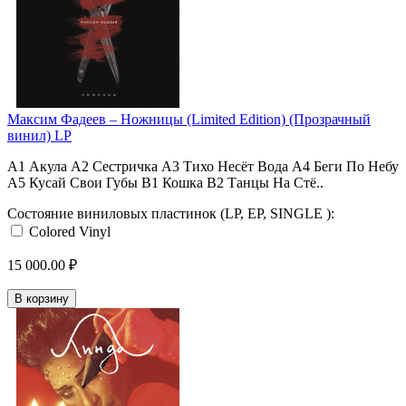
Максим Фадеев ‎– Ножницы (Limited Edition) (Прозрачный
винил) LP
A1 Акула A2 Сестричка A3 Тихо Несёт Вода A4 Беги По Небу
A5 Кусай Свои Губы B1 Кошка B2 Танцы На Стё..
Состояние виниловых пластинок (LP, EP, SINGLE ):
Colored Vinyl
15 000.00 ₽
В корзину