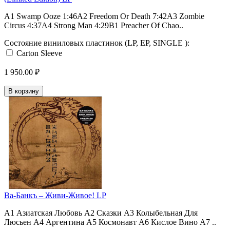
A1 Swamp Ooze 1:46A2 Freedom Or Death 7:42A3 Zombie
Circus 4:37A4 Strong Man 4:29B1 Preacher Of Chao..
Состояние виниловых пластинок (LP, EP, SINGLE ):
Carton Sleeve
1 950.00 ₽
В корзину
Ва-Банкъ ‎– Живи-Живое! LP
A1 Азиатская Любовь A2 Сказки A3 Колыбельная Для
Люсьен A4 Аргентина A5 Космонавт A6 Кислое Вино A7 ..