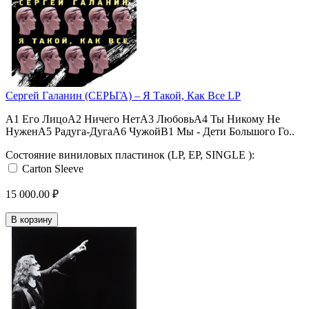
Сергей Галанин (СЕРЬГА) ‎– Я Такой, Как Все LP
A1 Его ЛицоA2 Ничего НетA3 ЛюбовьA4 Ты Никому Не
НуженA5 Радуга-ДугаA6 ЧужойB1 Мы - Дети Большого Го..
Состояние виниловых пластинок (LP, EP, SINGLE ):
Carton Sleeve
15 000.00 ₽
В корзину