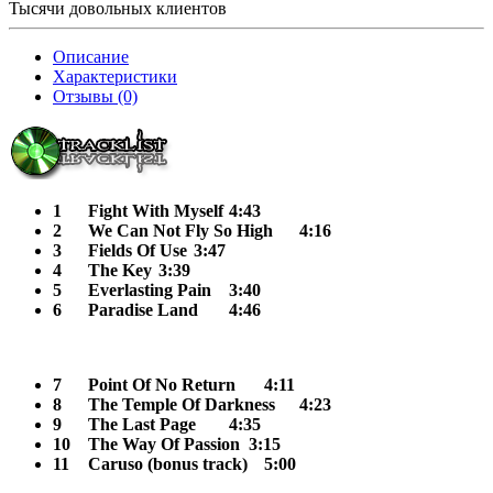
Тысячи довольных клиентов
Описание
Характеристики
Отзывы (0)
1
Fight With Myself
4:43
2
We Can Not Fly So High
4:16
3
Fields Of Use
3:47
4
The Key
3:39
5
Everlasting Pain
3:40
6
Paradise Land
4:46
7
Point Of No Return
4:11
8
The Temple Of Darkness
4:23
9
The Last Page
4:35
10
The Way Of Passion 3:15
11
Caruso (bonus track)
5:00