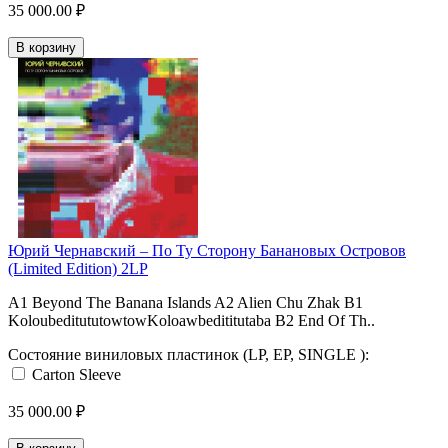
35 000.00 ₽
В корзину
Юрий Чернавский ‎– По Ту Сторону Банановых Островов
(Limited Edition) 2LP
A1 Beyond The Banana Islands A2 Alien Chu Zhak B1
KoloubeditututowtowKoloawbedititutaba B2 End Of Th..
Состояние виниловых пластинок (LP, EP, SINGLE ):
Carton Sleeve
35 000.00 ₽