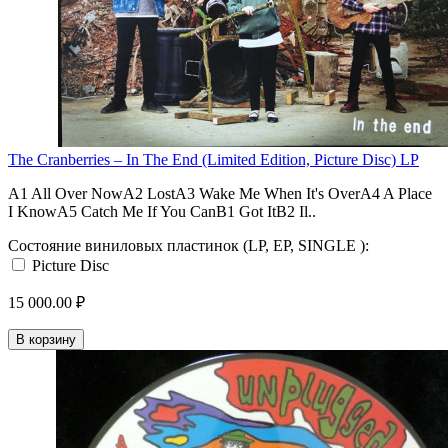
The Cranberries ‎– In The End (Limited Edition, Picture Disc) LP
A1 All Over NowA2 LostA3 Wake Me When It's OverA4 A Place
I KnowA5 Catch Me If You CanB1 Got ItB2 Il..
Состояние виниловых пластинок (LP, EP, SINGLE ):
Picture Disc
15 000.00 ₽
В корзину