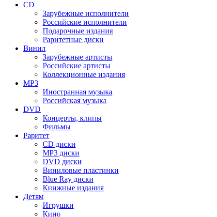
CD
Зарубежные исполнители
Российские исполнители
Подарочные издания
Раритетные диски
Винил
Зарубежные артисты
Российские артисты
Коллекционные издания
MP3
Иностранная музыка
Российская музыка
DVD
Концерты, клипы
Фильмы
Раритет
CD диски
MP3 диски
DVD диски
Виниловые пластинки
Blue Ray диски
Книжные издания
Детям
Игрушки
Кино