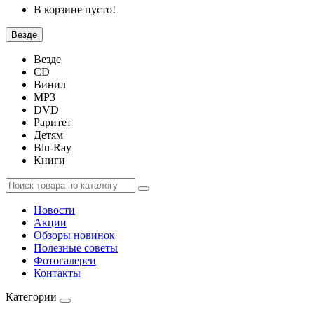
В корзине пусто!
Везде
Везде
CD
Винил
MP3
DVD
Раритет
Детям
Blu-Ray
Книги
Новости
Акции
Обзоры новинок
Полезные советы
Фотогалереи
Контакты
Категории