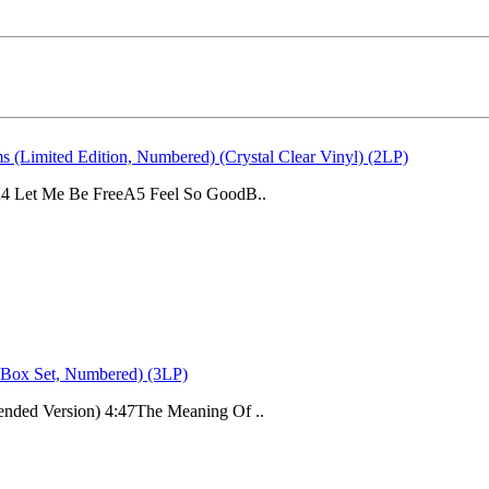
 (Limited Edition, Numbered) (Crystal Clear Vinyl) (2LP)
A4 Let Me Be FreeA5 Feel So GoodB..
 Box Set, Numbered) (3LP)
ended Version) 4:47The Meaning Of ..