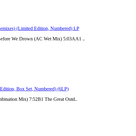
mixes) (Limited Edition, Numbered) LP
Before We Drown (AC Wet Mix) 5:03AA1 ..
Edition, Box Set, Numbered) (6LP)
bination Mix) 7:52B1 The Great Outd..