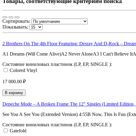
Товары, соответствующие критериям поиска
Сортировать:
Показывать:
2 Brothers On The 4th Floor Featuring: Desray And D-Rock – Dreams
A1 Dreams (Will Come Alive)A2 Never AloneA3 I Can't Believe It
Состояние виниловых пластинок (LP, EP, SINGLE ):
Colored Vinyl
17 000.00 ₽
В корзину
Depeche Mode – A Broken Frame The 12" Singles (Limited Edition,
See You A See You (Extended Version) 4:55B Now, This Is Fun (Ext
Состояние виниловых пластинок (LP, EP, SINGLE ):
Gatefold