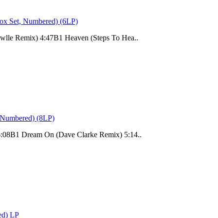
Box Set, Numbered) (6LP)
le Remix) 4:47B1 Heaven (Steps To Hea..
, Numbered) (8LP)
08B1 Dream On (Dave Clarke Remix) 5:14..
ed) LP