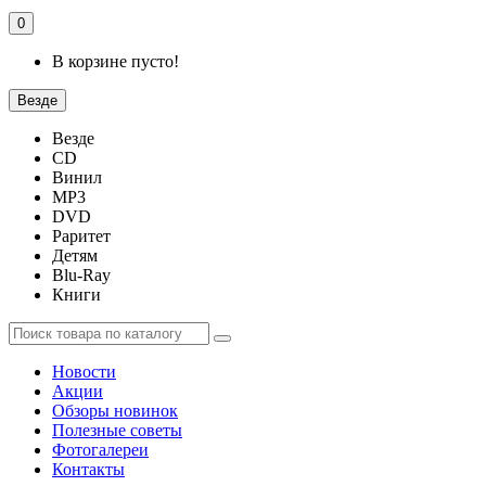
0
В корзине пусто!
Везде
Везде
CD
Винил
MP3
DVD
Раритет
Детям
Blu-Ray
Книги
Новости
Акции
Обзоры новинок
Полезные советы
Фотогалереи
Контакты