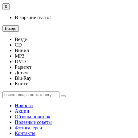
0
В корзине пусто!
Везде
Везде
CD
Винил
MP3
DVD
Раритет
Детям
Blu-Ray
Книги
Новости
Акции
Обзоры новинок
Полезные советы
Фотогалереи
Контакты