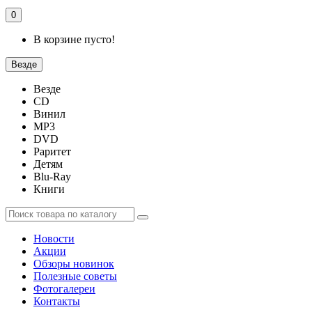
0
В корзине пусто!
Везде
Везде
CD
Винил
MP3
DVD
Раритет
Детям
Blu-Ray
Книги
Новости
Акции
Обзоры новинок
Полезные советы
Фотогалереи
Контакты