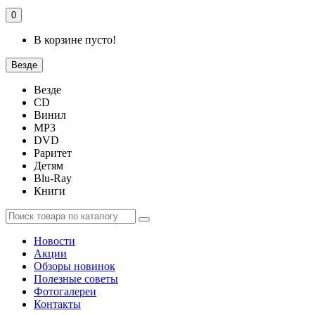
0
В корзине пусто!
Везде
Везде
CD
Винил
MP3
DVD
Раритет
Детям
Blu-Ray
Книги
Новости
Акции
Обзоры новинок
Полезные советы
Фотогалереи
Контакты