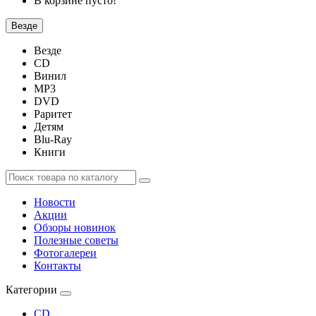
В корзине пусто!
Везде
Везде
CD
Винил
MP3
DVD
Раритет
Детям
Blu-Ray
Книги
Новости
Акции
Обзоры новинок
Полезные советы
Фотогалереи
Контакты
Категории
CD