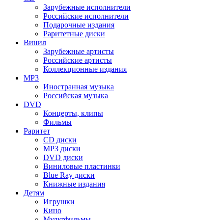
Зарубежные исполнители
Российские исполнители
Подарочные издания
Раритетные диски
Винил
Зарубежные артисты
Российские артисты
Коллекционные издания
MP3
Иностранная музыка
Российская музыка
DVD
Концерты, клипы
Фильмы
Раритет
CD диски
MP3 диски
DVD диски
Виниловые пластинки
Blue Ray диски
Книжные издания
Детям
Игрушки
Кино
Мультфильмы