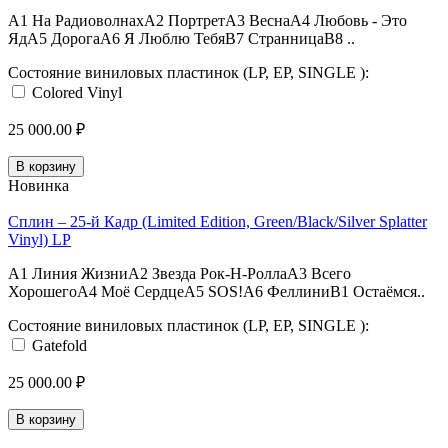
A1 На РадиоволнахA2 ПортретA3 ВеснаA4 Любовь - Это
ЯдA5 ДорогаA6 Я Люблю ТебяB7 СтранницаB8 ..
Состояние виниловых пластинок (LP, EP, SINGLE ):
Colored Vinyl
25 000.00 ₽
В корзину
Новинка
Сплин – 25-й Кадр (Limited Edition, Green/Black/Silver Splatter
Vinyl) LP
A1 Линия ЖизниA2 Звезда Рок-Н-РоллаA3 Всего
ХорошегоA4 Моё СердцеA5 SOS!A6 ФеллиниB1 Остаёмся..
Состояние виниловых пластинок (LP, EP, SINGLE ):
Gatefold
25 000.00 ₽
В корзину